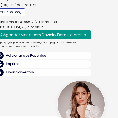
90,
m² de área total
00
$ 1.400.000,
00
ndomínio: R$ 506,
(valor mensal)
00
PTU
: R$ 6.684,
(valor anual)
00
Agendar Visita com Savicky Baretta Araujo
 preços, disponibilidades e condições de pagamento poderão ser
terados sem prévia comunicação.
Adicionar aos Favoritos
Imprimir
Financiamentos