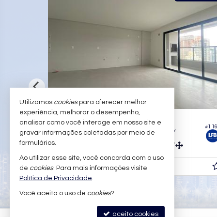
Utilizamos
cookies
para oferecer melhor
experiência, melhorar o desempenho,
ITAJAÍ -
PRAIA BRAVA
analisar como você interage em nosso site e
#1.1
#1.375
a
Apartamento no Edifício Brava Valley
gravar informações coletadas por meio de
formulários.
2
3
1
149,
m²
84,
m²
3
2
Ao utilizar esse site, você concorda com o uso
R$ 1.355.940,
de
cookies
. Para mais informações visite
00
Política de Privacidade
.
Você aceita o uso de
cookies
?
aceito cookies