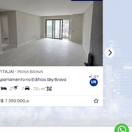
ITAJAÍ -
ITAJAÍ -
PRAIA BRAVA
#1.127
partamento no Edifício Sky Brava
Apartamen
2
2
1
2
2
73,
m²
0
$ 1.350.000,
R$ 1.332.
00