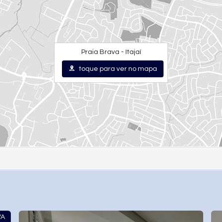
Praia Brava - Itajaí
toque para ver no mapa
VA