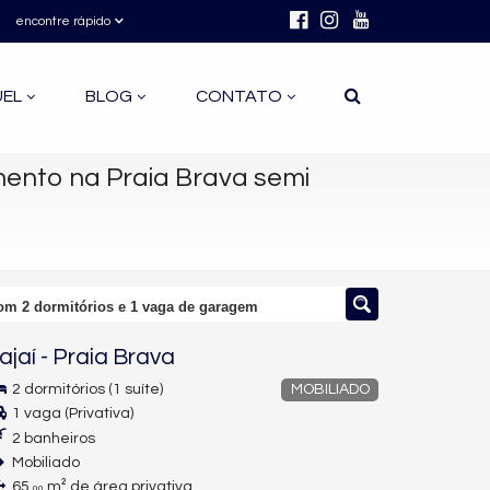
encontre rápido
UEL
BLOG
CONTATO
ento na Praia Brava semi
om 2 dormitórios e 1 vaga de garagem
tajaí
-
Praia Brava
2 dormitórios (1 suíte)
MOBILIADO
1 vaga (Privativa)
2 banheiros
Mobiliado
65,
m² de área privativa
00