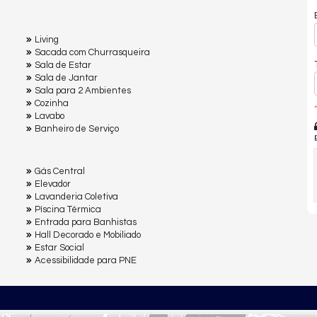
Living
Sacada com Churrasqueira
Sala de Estar
Sala de Jantar
Sala para 2 Ambientes
Cozinha
*
Lavabo
Banheiro de Serviço
Gás Central
Elevador
Lavanderia Coletiva
Pìscina Térmica
Entrada para Banhistas
Hall Decorado e Mobiliado
Estar Social
Acessibilidade para PNE