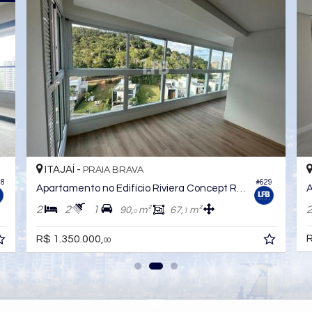
ITAJAÍ -
PRAIA BRAVA
68
#629
Apartamento no Edifício Riviera Concept Residence
A
2
2
1
90,
m²
67,
m²
1
0
R
R$ 1.350.000,
00