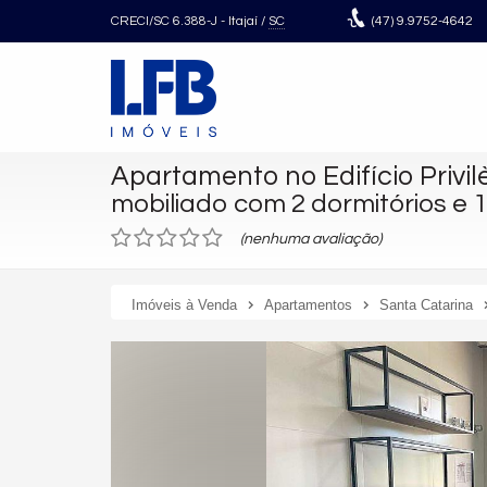
CRECI/SC 6.388-J
- Itajaí /
SC
(47)
9.9752-4642
Apartamento no Edifício Privi
mobiliado com 2 dormitórios e
(nenhuma avaliação)
Imóveis à Venda
Apartamentos
Santa Catarina