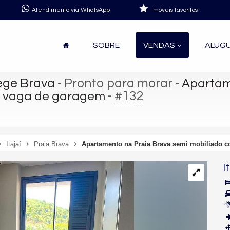
Atendimento via WhatsApp
imóveis favoritos
SOBRE
VENDAS
ALUG
lège Brava
- Pronto para morar
-
Apartam
-
#132
 1 vaga de garagem
Itajaí
Praia Brava
Apartamento na Praia Brava semi mobiliado c
I