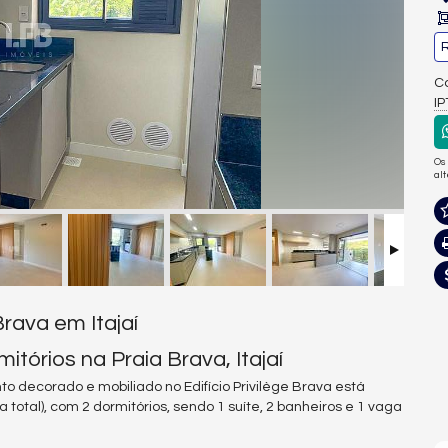
R
Co
I
Os
al
rava em Itajaí
órios na Praia Brava, Itajaí
to decorado e mobiliado no Edifício Privilège Brava está
 total), com 2 dormitórios, sendo 1 suíte, 2 banheiros e 1 vaga