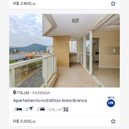
R$ 3.800,
00
ITAJAÍ -
FAZENDA
#814
Apartamento no Edifício Areia Branca
3
3
2
124,
m²
0
R$ 5.000,
00