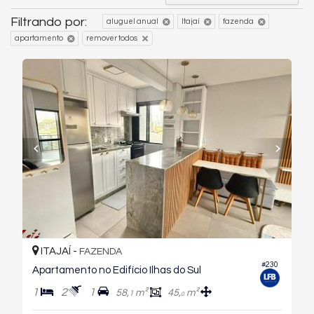
Filtrando por:
aluguel anual
Itajaí
fazenda
apartamento
remover todos
ITAJAÍ -
FAZENDA
#230
Apartamento no Edifício Ilhas do Sul
1
2
1
58,
m²
45,
m²
1
0