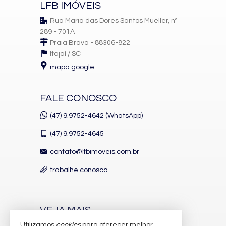
LFB IMÓVEIS
Rua Maria das Dores Santos Mueller, nº
289 - 701A
Praia Brava - 88306-822
Itajaí /
SC
mapa google
FALE CONOSCO
(47) 9.9752-4642 (WhatsApp)
(47)
9.9752-4645
contato@lfbimoveis.com.br
trabalhe conosco
VEJA MAIS
Utilizamos
cookies
para oferecer melhor