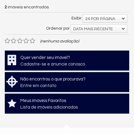
2
imóveis encontrados
Exibir
24 POR PÁGINA
Ordenar por
DATA MAIS RECENTE
(nenhuma avaliação)
Quer vender seu imóvel?
Cadastre-se e anuncie conosco
Não encontrou o que procurava?
Entre em contato
Meus imóveis Favoritos
Lista de imóveis adicionados