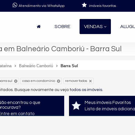
Atendimento via WhatsApp
imóveis favoritos
SOBRE
VENDAS
ALUG
em Balneário Camboriú - Barra Sul
atarina
Balneário Camboriú
Barra Sul
arra sul
casa em condomínio
remover todos
icitados. Busque novamente ou veja
todos os imóveis
.
Não encontrou o que
Meus imóveis Favoritos
procurava?
Lista de imóveis adicion
Entre em contato