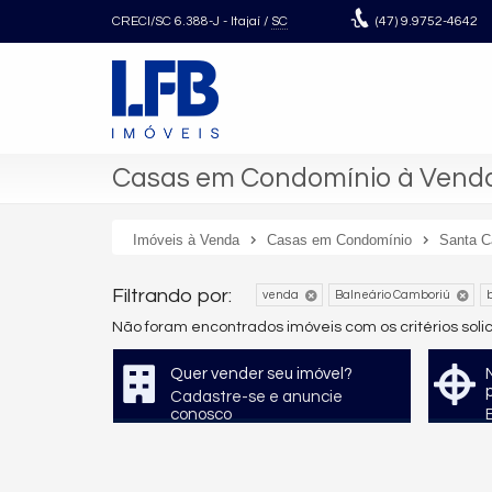
CRECI/SC 6.388-J
- Itajaí /
SC
(47)
9.9752-4642
Casas em Condomínio à Venda 
Imóveis à Venda
Casas em Condomínio
Santa C
Filtrando por:
venda
Balneário Camboriú
b
Não foram encontrados imóveis com os critérios sol
Quer vender seu imóvel?
Cadastre-se e anuncie
conosco