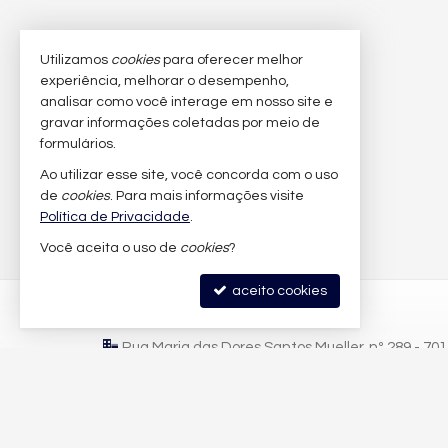
Utilizamos
cookies
para oferecer melhor
experiência, melhorar o desempenho,
analisar como você interage em nosso site e
gravar informações coletadas por meio de
formulários.
Ao utilizar esse site, você concorda com o uso
de
cookies
. Para mais informações visite
Política de Privacidade
.
Você aceita o uso de
cookies
?
aceito cookies
LFB IMÓVEIS
Rua Maria das Dores Santos Mueller, nº 289 - 70
Praia Brava - 88306-822
Itajaí /
SC
mapa google