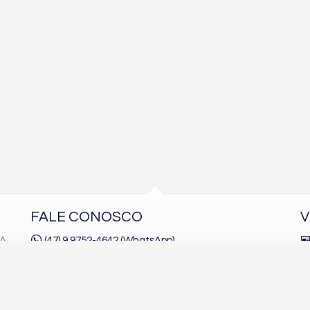
FALE CONOSCO
V
1A
(47) 9.9752-4642 (WhatsApp)
(47)
9.9752-4645
contato@lfbimoveis.com.br
trabalhe conosco