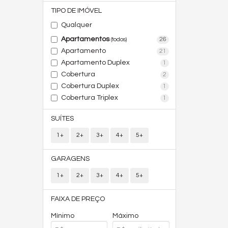
TIPO DE IMÓVEL
Qualquer
Apartamentos
26
(todos)
Apartamento
21
Apartamento Duplex
1
Cobertura
2
Cobertura Duplex
1
Cobertura Triplex
1
SUÍTES
1+
2+
3+
4+
5+
GARAGENS
1+
2+
3+
4+
5+
FAIXA DE PREÇO
Mínimo
Máximo