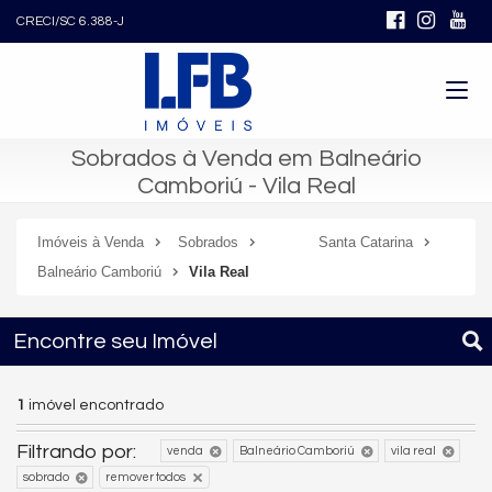
CRECI/SC 6.388-J
Sobrados à Venda em Balneário
Camboriú - Vila Real
Imóveis à Venda
Sobrados
Santa Catarina
Balneário Camboriú
Vila Real
Encontre seu Imóvel
1
imóvel encontrado
Filtrando por:
venda
Balneário Camboriú
vila real
sobrado
remover todos