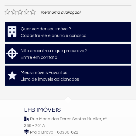
(nenhuma avaliação)
Quer vender seu imóvel?
Cadastre-se e anuncie conosco
Não encontrou o que procurava?
Entre em contato
Meus imóveis Favoritos
Lista de imóveis adicionados
LFB IMÓVEIS
Rua Maria das Dores Santos Mueller, nº
289 - 701A
Praia Brava - 88306-822