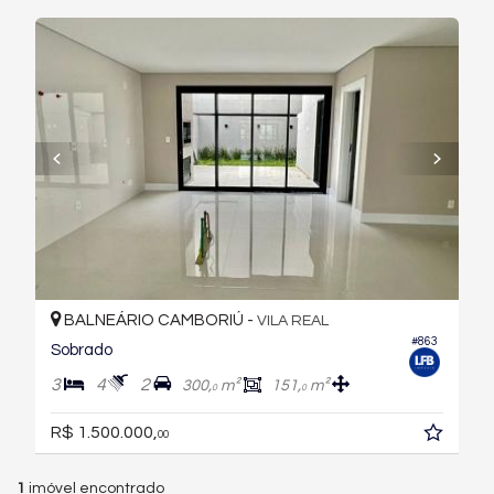
BALNEÁRIO CAMBORIÚ -
VILA REAL
#863
Sobrado
3
4
2
300,
m²
151,
m²
0
0
R$ 1.500.000,
00
1
imóvel encontrado