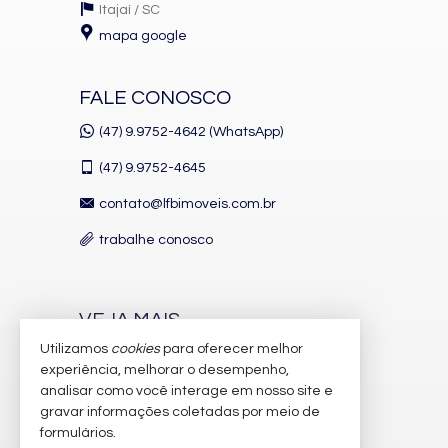
Itajaí /
SC
mapa google
FALE CONOSCO
(47) 9.9752-4642 (WhatsApp)
(47)
9.9752-4645
contato@lfbimoveis.com.br
trabalhe conosco
VEJA MAIS
Utilizamos
cookies
para oferecer melhor
receba nosso newsletter
experiência, melhorar o desempenho,
indicadores financeiros
analisar como você interage em nosso site e
gravar informações coletadas por meio de
cadastre seu imóvel
formulários.