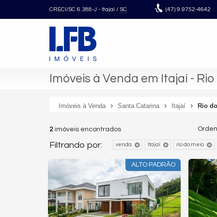
CRECI/SC 6.388-J
- Itajaí /
SC
(47)
9.9752-4642
Imóveis à Venda em Itajaí - Rio
Imóveis à Venda
Santa Catarina
Itajaí
Rio d
Orden
2
imóveis encontrados
Filtrando por:
venda
Itajaí
rio do meio
ALTO PADRÃO