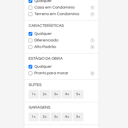
Qualquer
Casa em Condomínio
1
Terreno em Condomínio
1
CARACTERÍSTICAS
Qualquer
Diferenciado
1
Alto Padrão
2
ESTÁGIO DA OBRA
Qualquer
Pronto para morar
2
SUÍTES
1+
2+
3+
4+
5+
GARAGENS
1+
2+
3+
4+
5+