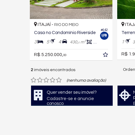
ITAJAÍ -
ITAJ
RIO DO MEIO
#642
Casa no Condomínio Riverside
3
5
4
1
430,
m²
355,
m²
3
6
0
R$ 1.9
R$ 5.250.000,
00
Orden
2
imóveis encontrados
(nenhuma avaliação)
Quer vender seu imóvel?
Cadastre-se e anuncie
conosco