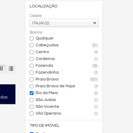
LOCALIZAÇÃO
Cidade
ITAJAÍ (2)
Bairros
Qualquer
Cabeçudas
21
Centro
4
Cordeiros
1
Fazenda
39
Fazendinha
7
Praia Brava
227
Praia Brava de Itajaí
3
Rio do Meio
2
ados
São Judas
1
São Vicente
1
Vila Operária
1
TIPO DE IMÓVEL