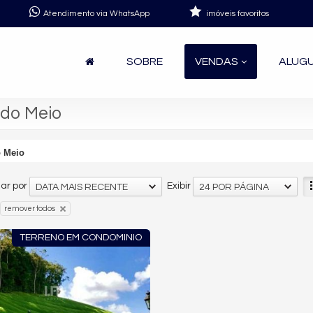
Atendimento via WhatsApp
imóveis favoritos
SOBRE
VENDAS
ALUG
 do Meio
o Meio
ar por
Exibir
DATA MAIS RECENTE
24 POR PÁGINA
remover todos
TERRENO EM CONDOMINIO