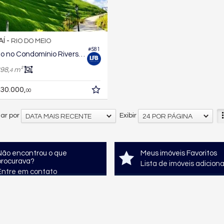
AÍ -
RIO DO MEIO
#581
Terreno no Condomínio Riverside
98,
m²
4
30.000,
00
ar por
Exibir
DATA MAIS RECENTE
24 POR PÁGINA
Não encontrou o que
Meus imóveis Favoritos
procurava?
Lista de imóveis adicion
Entre em contato