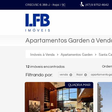
CRECI/SC 6.388-J
- Itajaí /
SC
(47)
9.9752-4642
Apartamentos Garden à Venda 
Imóveis à Venda
Apartamentos Garden
Santa Ca
Orden
12
imóveis encontrados
Filtrando por:
venda
Itajaí
apartamento g
QUADRA MAR