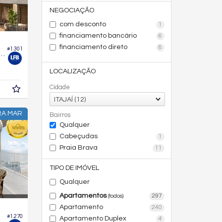
NEGOCIAÇÃO
com desconto
1
financiamento bancário
6
financiamento direto
8
#1.301
 Garden no Edifício Brava Concetto
LOCALIZAÇÃO
Cidade
ITAJAÍ (12)
RA MAR
Bairros
Qualquer
Cabeçudas
1
Praia Brava
11
TIPO DE IMÓVEL
Qualquer
Apartamentos
297
(todos)
Apartamento
240
#1.270
Apartamento Duplex
4
 Garden no Edifício Malbec Malbec