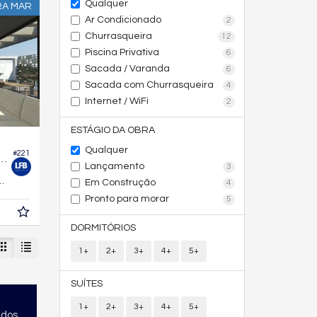
Qualquer
RA MAR
Ar Condicionado
2
Churrasqueira
12
Piscina Privativa
6
Sacada / Varanda
6
Sacada com Churrasqueira
4
Internet / WiFi
2
ESTÁGIO DA OBRA
Qualquer
#221
Garden no Edifício Sunrise Praia Brava
Lançamento
3
229,
m²
Em Construção
4
0
Pronto para morar
5
DORMITÓRIOS
1+
2+
3+
4+
5+
SUÍTES
1+
2+
3+
4+
5+
ados