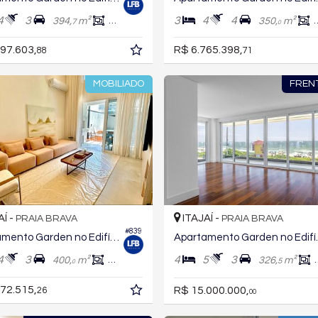
4
3
3
4
4
394,
m²
276,
m²
350,
m²
7
1
0
97.603,
R$ 6.765.398,
88
71
MOBILIADO
FREN
AÍ -
ITAJAÍ -
PRAIA BRAVA
PRAIA BRAVA
#839
Apartamento Garden no Edifício Le Blanc Residence
Apartament
4
3
4
5
3
400,
m²
299,
m²
326,
m²
8
5
0
72.515,
R$ 15.000.000,
26
00