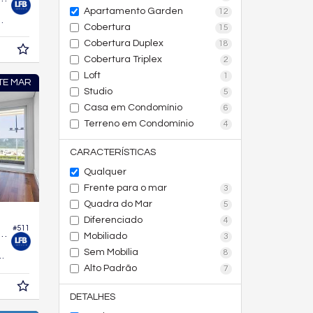
Apartamento Garden
12
240,
m²
3
Cobertura
15
Cobertura Duplex
18
Cobertura Triplex
2
Loft
1
TE MAR
Studio
5
Casa em Condomínio
6
Terreno em Condomínio
4
CARACTERÍSTICAS
Qualquer
Frente para o mar
3
Quadra do Mar
5
Diferenciado
4
#511
o Garden no Edifício Bay House
Mobiliado
3
Sem Mobília
8
226,
m²
0
Alto Padrão
7
DETALHES