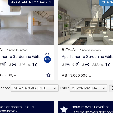
APARTAMENTO GARDEN
QUAD
AÍ -
ITAJAÍ -
PRAIA BRAVA
PRAIA BRAVA
#854
Apartamento Garden no Edifício Brava Garden Residence
Apartamento 
6
3
3
4
3
314,
m²
229,
m²
282,
m²
7
4
6
00.000,
R$ 13.000.000,
00
00
ar por
Exibir
DATA MAIS RECENTE
24 POR PÁGINA
Não encontrou o que
Meus imóveis Favoritos
procurava?
Lista de imóveis adicion