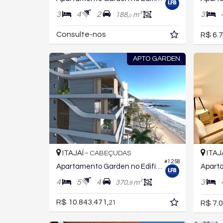
3
4
2
3
188,
m²
0
Consulte-nos
R$ 6.7
APTO GARDEN
ITAJAÍ -
ITAJ
CABEÇUDAS
#1.258
Apartamento Garden no Edifício Splendido Blue Diamond
4
5
4
3
370,
m²
9
R$ 10.843.471,
R$ 7.0
21