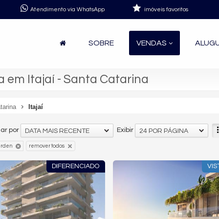
Atendimento via WhatsApp
imóveis favoritos
SOBRE
VENDAS
ALUG
em Itajaí - Santa Catarina
tarina
Itajaí
ar por
Exibir
DATA MAIS RECENTE
24 POR PÁGINA
arden
remover todos
DIFERENCIADO
VIS