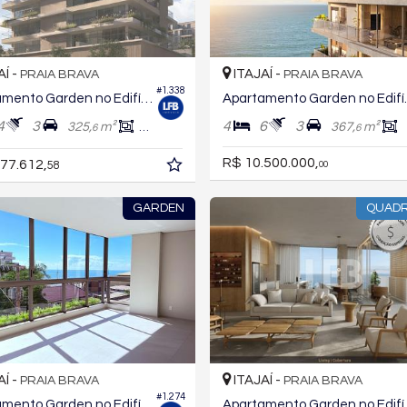
AÍ -
ITAJAÍ -
PRAIA BRAVA
PRAIA BRAVA
#1.338
Apartamento Garden no Edifício Aura Living Home
Apartamento
4
3
4
6
3
325,
m²
213,
m²
367,
m²
6
6
6
R$ 10.500.000,
77.612,
58
00
GARDEN
QUAD
AÍ -
ITAJAÍ -
PRAIA BRAVA
PRAIA BRAVA
#1.274
Apartamento Garden no Edifício In Exclusive Home
Apartamento