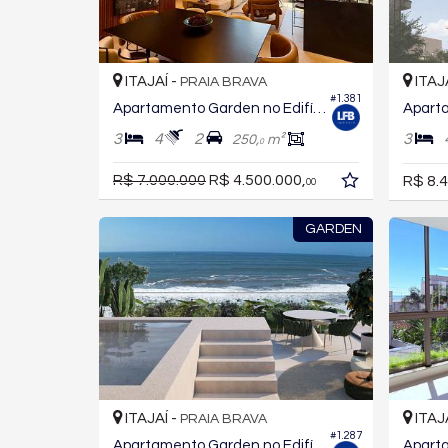
ITAJAÍ -
ITAJ
PRAIA BRAVA
#1.381
Apartamento Garden no Edifício Sunset Brava
3
4
2
3
250,
m²
0
R$ 7.000.000
R$ 4.500.000,
R$ 8.4
00
GARDEN
ITAJAÍ -
ITAJ
PRAIA BRAVA
#1.287
Apartamento Garden no Edifício Jade Ocean