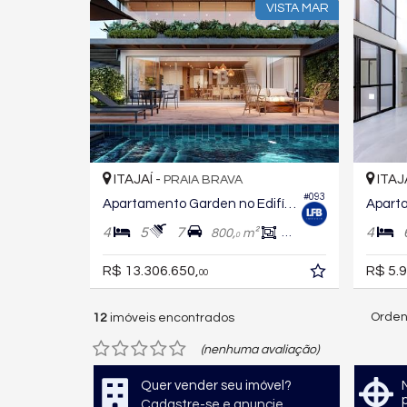
VISTA MAR
ITAJAÍ -
ITAJ
PRAIA BRAVA
#093
Apartamento Garden no Edifício Horizon
4
5
7
4
800,
m²
466,
m²
9
0
R$ 13.306.650,
R$ 5.9
00
Orden
12
imóveis encontrados
(nenhuma avaliação)
Quer vender seu imóvel?
Cadastre-se e anuncie