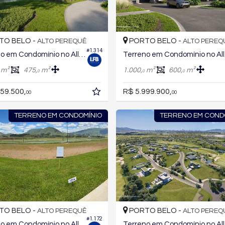
TO BELO -
PORTO BELO -
ALTO PEREQUÊ
ALTO PEREQ
#1.314
Terreno em Condomínio no All Resort Club Residence
Terre
m²
475,
m²
1.000,
m²
600,
m²
0
0
0
59.500,
R$ 5.999.900,
00
00
TERRENO EM CONDOMÍNIO
TERRENO EM COND
TO BELO -
PORTO BELO -
ALTO PEREQUÊ
ALTO PEREQ
#1.172
Terreno em Condomínio no All Resort Club Residence
Terre