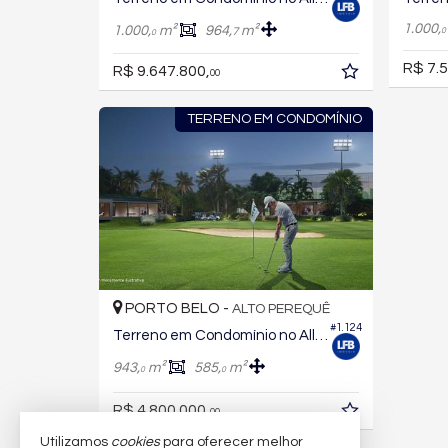
1.000,
1.000,
m²
964,
m²
7
0
0
R$ 7.5
R$ 9.647.800,
00
TERRENO EM CONDOMÍNIO
PORTO BELO -
ALTO PEREQUÊ
#1.124
Terreno em Condomínio no All Resort Club Residence
943,
m²
585,
m²
0
0
R$ 4.800.000,
00
Utilizamos
cookies
para oferecer melhor