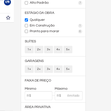
Alto Padrão
7
ESTÁGIO DA OBRA
Qualquer
Em Construção
1
Pronto para morar
6
SUÍTES
1+
2+
3+
4+
5+
GARAGENS
1+
2+
3+
4+
5+
FAIXA DE PREÇO
Mínimo
Máximo
ÁREA PRIVATIVA