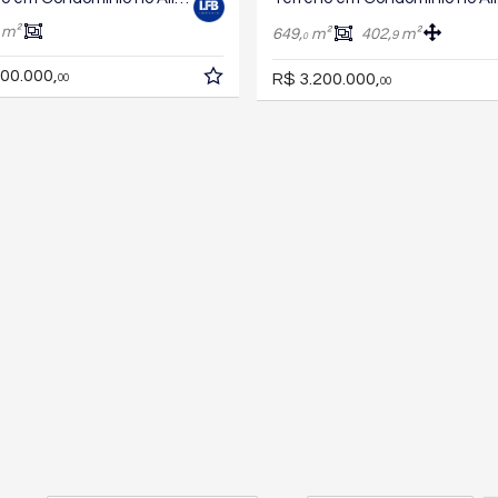
m²
649,
m²
402,
m²
9
0
00.000,
R$ 3.200.000,
00
00