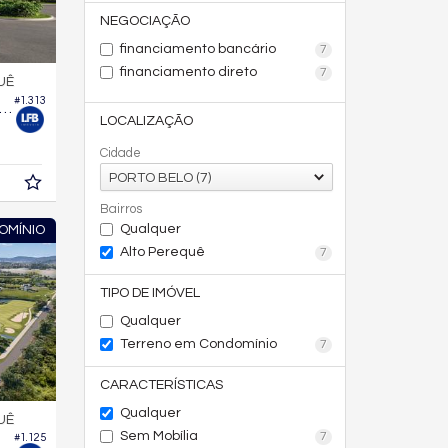
NEGOCIAÇÃO
financiamento bancário
7
financiamento direto
7
UÊ
#1.313
no em Condomínio no All Resort Club Residence
LOCALIZAÇÃO
Cidade
PORTO BELO (7)
Bairros
Qualquer
OMÍNIO
Alto Perequê
7
TIPO DE IMÓVEL
Qualquer
Terreno em Condomínio
7
CARACTERÍSTICAS
Qualquer
UÊ
Sem Mobília
7
#1.125
no em Condomínio no All Resort Club Residence