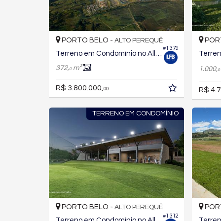
PORTO BELO -
POR
ALTO PEREQUÊ
#1.379
Terreno em Condomínio no All Resort Club Residence
372,
m²
1.000,
0
0
R$ 3.800.000,
R$ 4.7
00
TERRENO EM CONDOMÍNIO
PORTO BELO -
POR
ALTO PEREQUÊ
#1.312
Terreno em Condomínio no All Resort Club Residence