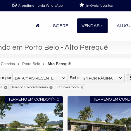
Atendimento via WhatsApp
imóveis favoritos
SOBRE
VENDAS
ALUG
da em Porto Belo - Alto Perequê
 Catarina
Porto Belo
Alto Perequê
ar por
Exibir
DATA MAIS RECENTE
24 POR PÁGINA
uê
terreno em condomínio
remover todos
TERRENO EM CONDOMÍNIO
TERRENO EM COND