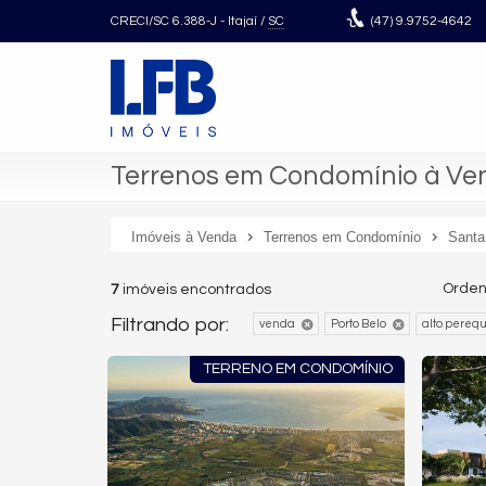
CRECI/SC 6.388-J
- Itajaí /
SC
(47)
9.9752-4642
Terrenos em Condomínio à Ven
Imóveis à Venda
Terrenos em Condomínio
Santa
Orden
7
imóveis encontrados
Filtrando por:
venda
Porto Belo
alto pereq
TERRENO EM CONDOMÍNIO