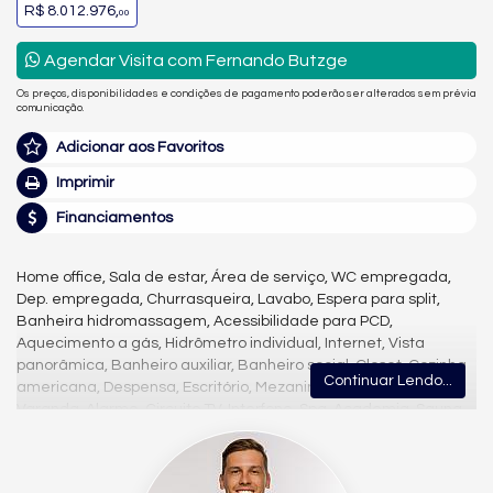
R$ 8.012.976,
00
Agendar Visita com Fernando Butzge
Os preços, disponibilidades e condições de pagamento poderão ser alterados sem prévia
comunicação.
Adicionar aos Favoritos
Imprimir
Financiamentos
Home office, Sala de estar, Área de serviço, WC empregada,
Dep. empregada, Churrasqueira, Lavabo, Espera para split,
Banheira hidromassagem, Acessibilidade para PCD,
Aquecimento a gás, Hidrômetro individual, Internet, Vista
panorâmica, Banheiro auxiliar, Banheiro social, Closet, Cozinha
Continuar Lendo...
americana, Despensa, Escritório, Mezanino, Sala de jantar,
Varanda, Alarme, Circuito TV, Interfone, Spa, Academia, Sauna,
Lounge, Heliponto, Salão de jogos, Elevador, Solarium,
Bicicletário, Playground, Piscina, Salão de festas, Piscina infantil,
Sala de reunião, Espaço gourmet, Brinquedoteca, Energia solar,