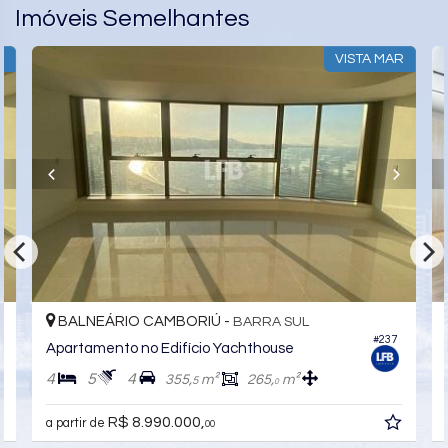
Imóveis Semelhantes
VISTA MAR
IO CAMBORIÚ -
BALNEÁRIO CAM
BARRA SUL
#237
o no Edifício Yachthouse
4
4
5
3
355,
m²
265,
m²
3
5
0
 8.990.000,
R$ 11.390.000,
00
00