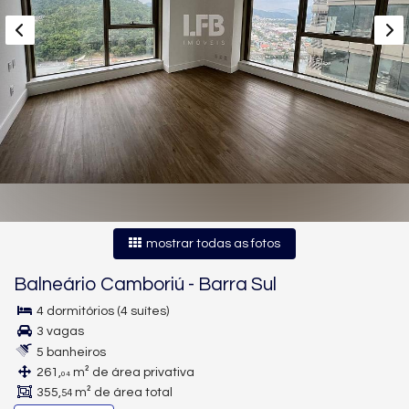
mostrar todas as fotos
Balneário Camboriú
-
Barra Sul
4 dormitórios (4 suítes)
3 vagas
5 banheiros
261,
m² de área privativa
04
355,
m² de área total
54