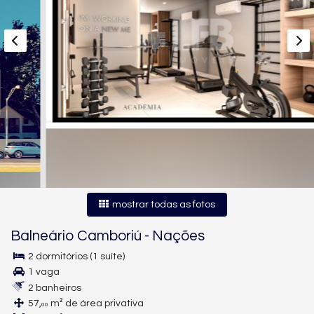
mostrar todas as fotos
Balneário Camboriú
-
Nações
2 dormitórios (1 suíte)
1 vaga
2 banheiros
57,
m² de área privativa
00