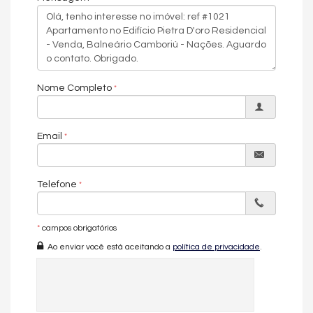
✔ Banheiro social
✔ Living integrado
✔ Sala de estar e jantar
✔ Cozinha funcional
✔ Sacada com churrasqueira a carvão
✔ Área de serviço
✔ 1 vaga de garagem
Nome Completo
Diferenciais da unidade:
Piso em porcelanato
Email
Acabamento em gesso
Aquecimento a gás
Telefone
Infraestrutura para água quente
Espera para split
*
campos obrigatórios
Ar-condicionado
Ao enviar você está aceitando a
política de privacidade
.
Hidrômetro e gás individuais
Interfone e circuito interno de TV
Acessibilidade para PNE