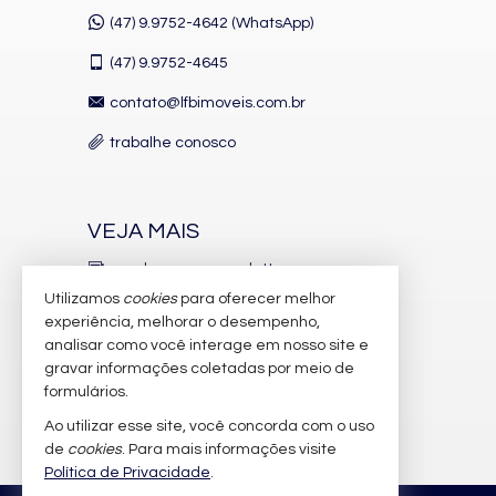
Características do Imóvel
(47) 9.9752-4642 (WhatsApp)
Aquecimento de Água
Churrasqueira
(47)
9.9752-4645
Sistema de Alarme
Piso Porcelanato
contato@lfbimoveis.com.br
Infra para Ar Split
Acabamento em Gesso
trabalhe conosco
Área de Serviço
Living
Sacada / Varanda
Sala de Estar
Sala de Jantar
VEJA MAIS
Cozinha
Banheiro Social
receba nosso newsletter
Características do Empreendimento
Utilizamos
cookies
para oferecer melhor
indicadores financeiros
Salão de Festas
experiência, melhorar o desempenho,
Espaço Fitness
analisar como você interage em nosso site e
cadastre seu imóvel
Medidores Individuais
gravar informações coletadas por meio de
Captação de Água
imóveis favoritos
formulários.
Portão Eletrônico
Gás Central
Ao utilizar esse site, você concorda com o uso
mapa de imóveis
Elevador
de
cookies
. Para mais informações visite
Hall Decorado e Mobiliado
Política de Privacidade
.
Estar Social