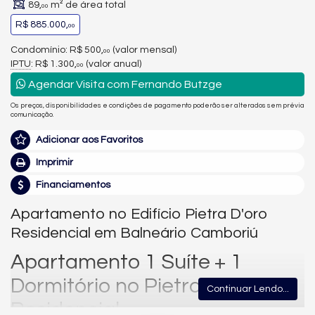
89,
m² de área total
00
R$ 885.000,
00
Condomínio: R$ 500,
(valor mensal)
00
IPTU
: R$ 1.300,
(valor anual)
00
Agendar Visita com Fernando Butzge
Os preços, disponibilidades e condições de pagamento poderão ser alterados sem prévia
comunicação.
Adicionar aos Favoritos
Imprimir
Financiamentos
Apartamento no Edifício Pietra D'oro
Residencial em Balneário Camboriú
Apartamento 1 Suíte + 1
Dormitório no Pietra D’Oro
Continuar Lendo...
Residencial