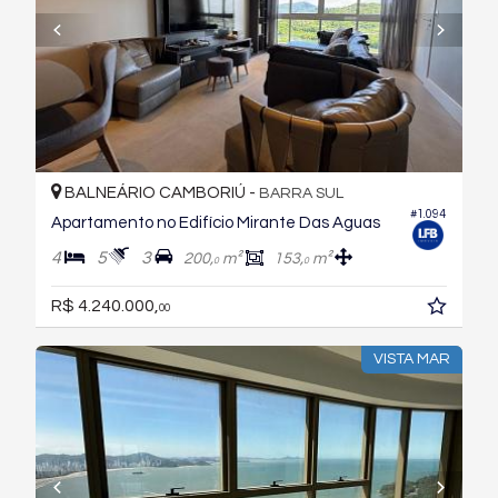
BALNEÁRIO CAMBORIÚ -
BARRA SUL
#1.094
Apartamento no Edifício Mirante Das Aguas
4
5
3
200,
m²
153,
m²
0
0
R$ 4.240.000,
00
VISTA MAR