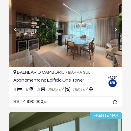
BALNEÁRIO CAMBORIÚ -
BARRA SUL
#1.354
Apartamento no Edifício One Tower
4
6
3
383,
m²
196,
m²
6
1
R$ 14.990.000,
00
FRENTE MAR