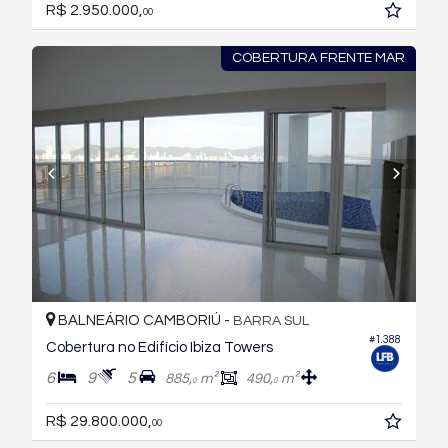
R$ 2.950.000,
00
COBERTURA FRENTE MAR
BALNEÁRIO CAMBORIÚ -
BARRA SUL
#1.388
Cobertura no Edifício Ibiza Towers
6
9
5
885,
m²
490,
m²
0
0
R$ 29.800.000,
00