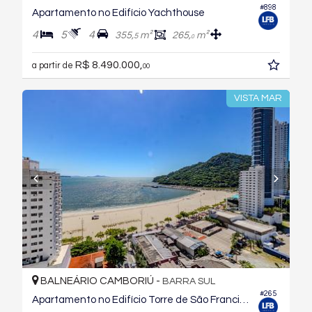
#898
Apartamento no Edifício Yachthouse
4
5
4
355,
m²
265,
m²
5
0
R$ 8.490.000,
a partir de
00
VISTA MAR
BALNEÁRIO CAMBORIÚ -
BARRA SUL
#265
Apartamento no Edifício Torre de São Francisco