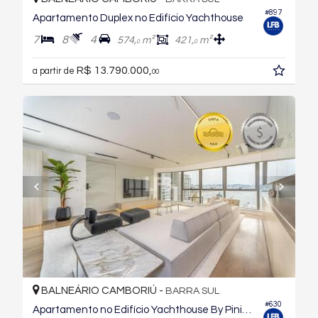
#897
Apartamento Duplex no Edifício Yachthouse
7
8
4
574,
m²
421,
m²
0
0
R$ 13.790.000,
a partir de
00
BALNEÁRIO CAMBORIÚ -
BARRA SUL
#630
Apartamento no Edifício Yachthouse By Pininfarina