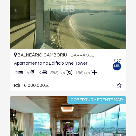
BALNEÁRIO CAMBORIÚ -
BARRA SUL
#137
Apartamento no Edifício One Tower
4
5
4
383,
m²
196,
m²
6
1
R$ 16.000.000,
00
COBERTURA FRENTE MAR