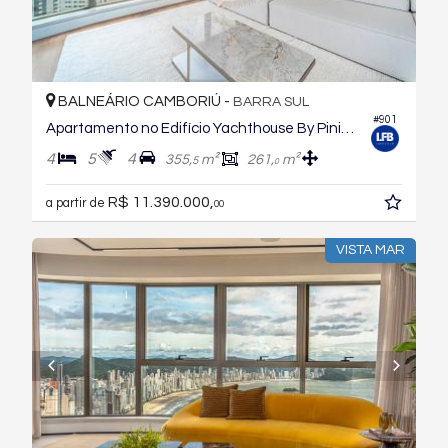
BALNEÁRIO CAMBORIÚ -
BARRA SUL
#901
Apartamento no Edifício Yachthouse By Pininfarina
4
5
4
355,
m²
261,
m²
5
0
R$ 11.390.000,
a partir de
00
VISTA MAR