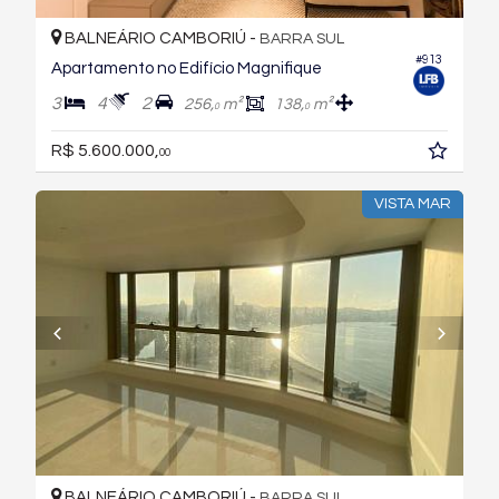
BALNEÁRIO CAMBORIÚ -
BARRA SUL
#913
Apartamento no Edifício Magnifique
3
4
2
256,
m²
138,
m²
0
0
R$ 5.600.000,
00
VISTA MAR
BALNEÁRIO CAMBORIÚ -
BARRA SUL