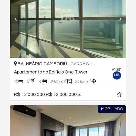
BALNEÁRIO CAMBORIÚ -
BARRA SUL
#1.351
Apartamento no Edifício One Tower
4
5
4
345,
m²
216,
m²
0
0
R$ 13.000.000
R$ 12.000.000,
00
MOBILIADO