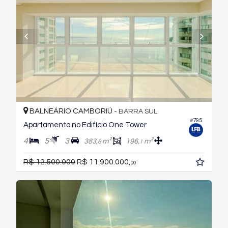
BALNEÁRIO CAMBORIÚ -
BARRA SUL
#795
Apartamento no Edifício One Tower
4
5
3
383,
m²
196,
m²
6
1
R$ 12.500.000
R$ 11.900.000,
00