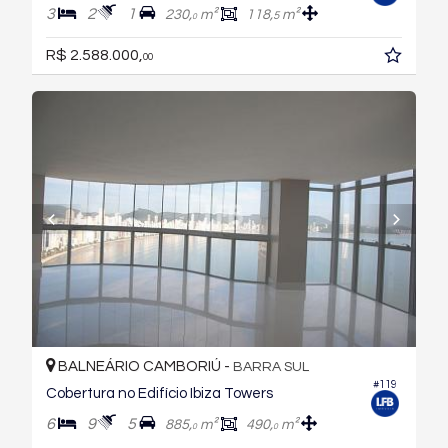
3
2
1
230,
m²
118,
m²
5
0
R$ 2.588.000,
00
BALNEÁRIO CAMBORIÚ -
BARRA SUL
#119
Cobertura no Edifício Ibiza Towers
6
9
5
885,
m²
490,
m²
0
0