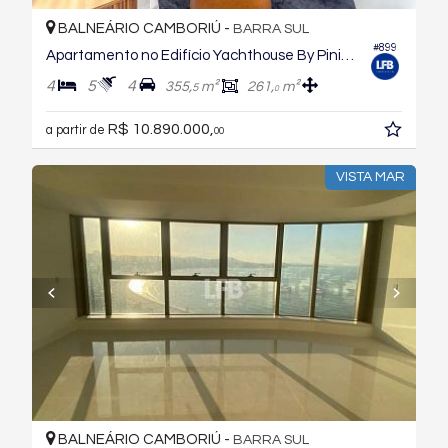
BALNEÁRIO CAMBORIÚ -
BARRA SUL
#899
Apartamento no Edifício Yachthouse By Pininfarina
4
5
4
355,
m²
261,
m²
5
0
R$ 10.890.000,
a partir de
00
VISTA MAR
BALNEÁRIO CAMBORIÚ -
BARRA SUL