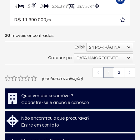
4
5
3
355,
m²
261,
m²
5
0
R$ 11.390.000,
00
26
imóveis encontrados
Exibir
24 POR PÁGINA
Ordenar por
DATA MAIS RECENTE
‹
1
2
›
(nenhuma avaliação)
Quer vender seu imóvel?
Cadastre-se e anuncie conosco
Não encontrou o que procurava?
Entre em contato