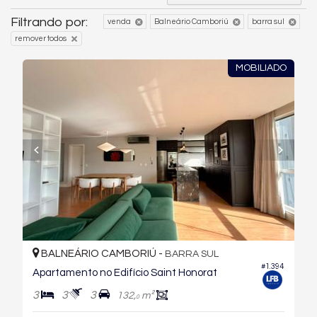
Filtrando por:
venda
Balneário Camboriú
barra sul
remover todos
MOBILIADO
BALNEÁRIO CAMBORIÚ -
BARRA SUL
#1.394
Apartamento no Edifício Saint Honorat
3
3
3
132,
m²
0