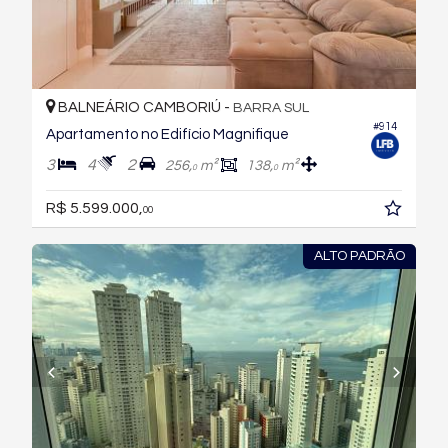
BALNEÁRIO CAMBORIÚ -
BARRA SUL
#914
Apartamento no Edifício Magnifique
3
4
2
256,
m²
138,
m²
0
0
R$ 5.599.000,
00
ALTO PADRÃO