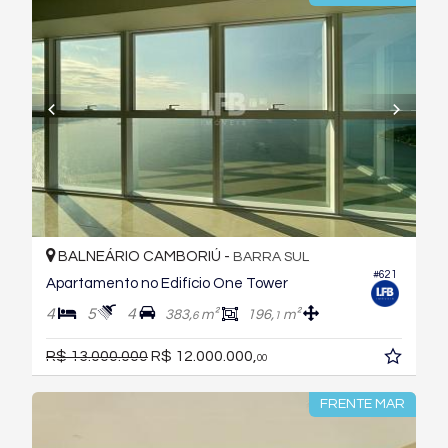
BALNEÁRIO CAMBORIÚ -
BARRA SUL
#621
Apartamento no Edifício One Tower
4
5
4
383,
m²
196,
m²
6
1
R$ 13.000.000
R$ 12.000.000,
00
FRENTE MAR