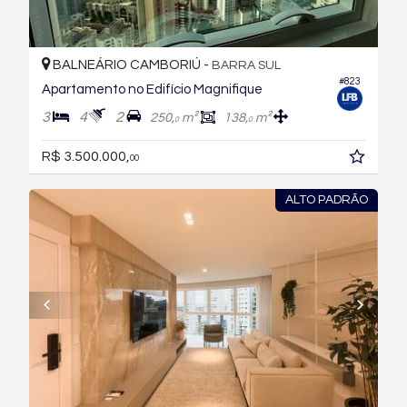
BALNEÁRIO CAMBORIÚ -
BARRA SUL
#823
Apartamento no Edifício Magnifique
3
4
2
250,
m²
138,
m²
0
0
R$ 3.500.000,
00
ALTO PADRÃO