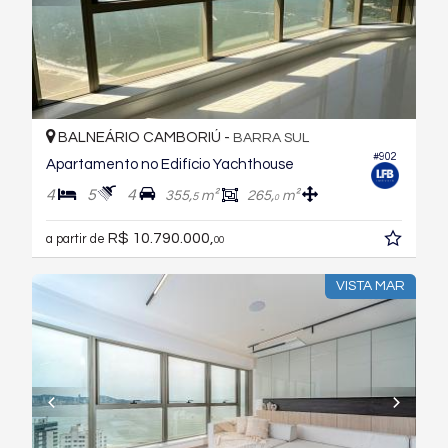
BALNEÁRIO CAMBORIÚ -
BARRA SUL
#902
Apartamento no Edifício Yachthouse
4
5
4
355,
m²
265,
m²
5
0
R$ 10.790.000,
a partir de
00
VISTA MAR