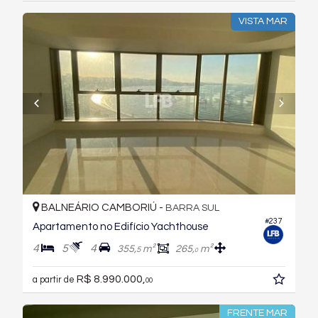
VISTA MAR
BALNEÁRIO CAMBORIÚ -
BARRA SUL
#237
Apartamento no Edifício Yachthouse
4
5
4
355,
m²
265,
m²
5
0
R$ 8.990.000,
a partir de
00
FRENTE MAR