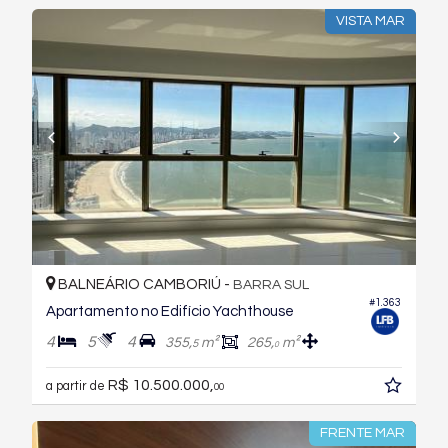
VISTA MAR
BALNEÁRIO CAMBORIÚ -
BARRA SUL
#1.363
Apartamento no Edifício Yachthouse
4
5
4
355,
m²
265,
m²
5
0
R$ 10.500.000,
a partir de
00
FRENTE MAR