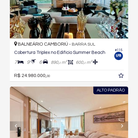
BALNEÁRIO CAMBORIÚ -
BARRA SUL
#115
Cobertura Triplex no Edifício Summer Beach
7
9
6
890,
m²
600,
m²
0
0
R$ 24.980.000,
00
ALTO PADRÃO