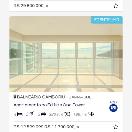
R$ 29.800.000,
00
FRENTE MAR
BALNEÁRIO CAMBORIÚ -
BARRA SUL
#027
Apartamento no Edifício One Tower
4
5
3
383,
m²
196,
m²
6
1
R$ 12.500.000
R$ 11.700.000,
00