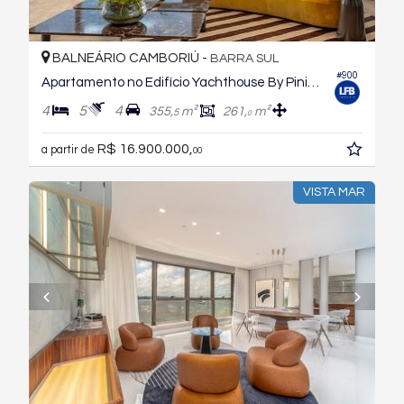
BALNEÁRIO CAMBORIÚ -
BARRA SUL
#900
Apartamento no Edifício Yachthouse By Pininfarina
4
5
4
355,
m²
261,
m²
5
0
R$ 16.900.000,
a partir de
00
VISTA MAR