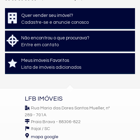
Quer vender seu imóvel?
Cadastre-se e anuncie conosco
Não encontrou o que procurava?
Entre em contato
Meus imóveis Favoritos
Lista de imóveis adicionados
LFB IMÓVEIS
Rua Maria das Dores Santos Mueller, nº
289 - 701A
Praia Brava - 88306-822
Itajaí /
SC
mapa google