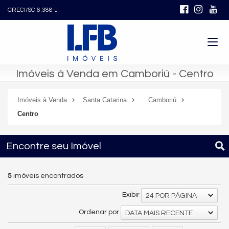
CRECI/SC 6.388-J
Imóveis à Venda em Camboriú - Centro
Imóveis à Venda
Santa Catarina
Camboriú
Centro
Encontre seu Imóvel
5
imóveis encontrados
Exibir
24 POR PÁGINA
Ordenar por
DATA MAIS RECENTE