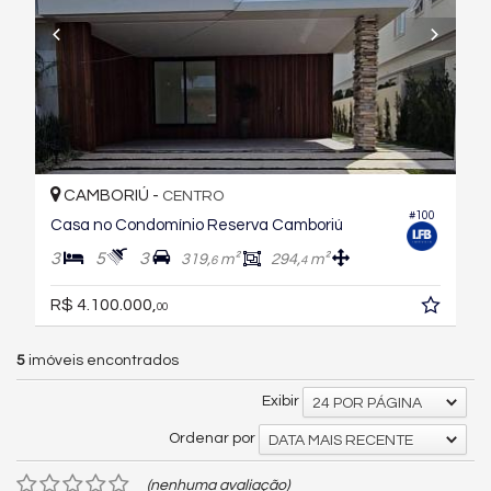
CAMBORIÚ -
CENTRO
#100
Casa no Condomínio Reserva Camboriú
3
5
3
319,
m²
294,
m²
6
4
R$ 4.100.000,
00
5
imóveis encontrados
Exibir
24 POR PÁGINA
Ordenar por
DATA MAIS RECENTE
(nenhuma avaliação)