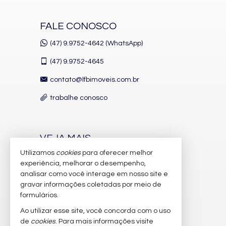
FALE CONOSCO
(47) 9.9752-4642 (WhatsApp)
(47)
9.9752-4645
contato@lfbimoveis.com.br
trabalhe conosco
VEJA MAIS
Utilizamos
cookies
para oferecer melhor
receba nosso newsletter
experiência, melhorar o desempenho,
indicadores financeiros
analisar como você interage em nosso site e
gravar informações coletadas por meio de
cadastre seu imóvel
formulários.
imóveis favoritos
Ao utilizar esse site, você concorda com o uso
de
cookies
. Para mais informações visite