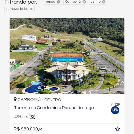
Filtrando por:
venda
Camboriú
centro
remover todos
CAMBORIÚ -
CENTRO
#1.326
Terreno no Condomínio Parque do Lago
485,
m²
0
R$ 980.000,
00