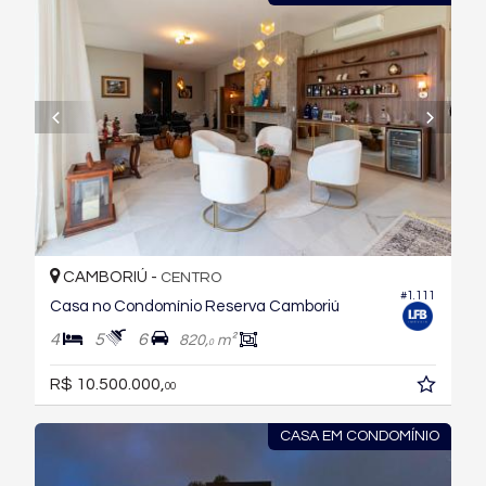
CAMBORIÚ -
CENTRO
#1.111
Casa no Condomínio Reserva Camboriú
4
5
6
820,
m²
0
R$ 10.500.000,
00
CASA EM CONDOMÍNIO