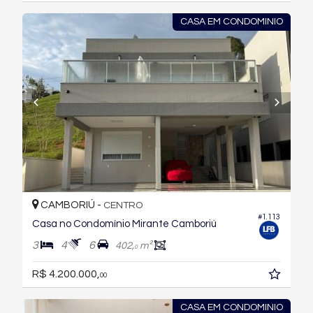
CASA EM CONDOMINIO
CAMBORIÚ -
CENTRO
#1.113
Casa no Condomínio Mirante Camboriú
3
4
6
402,
m²
0
R$ 4.200.000,
00
CASA EM CONDOMINIO