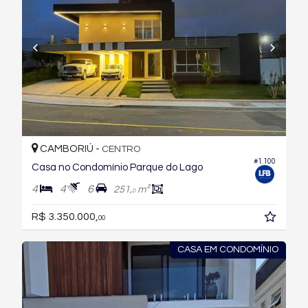
CAMBORIÚ -
CENTRO
#1.100
Casa no Condomínio Parque do Lago
4
4
6
251,
m²
0
R$ 3.350.000,
00
CASA EM CONDOMÍNIO