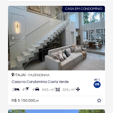
CASA EM CONDOMÍNIO
ITAJAÍ -
FAZENDINHA
#811
Casa no Condomínio Costa Verde
3
4
4
543,
m²
324,
m²
0
0
R$ 5.150.000,
00