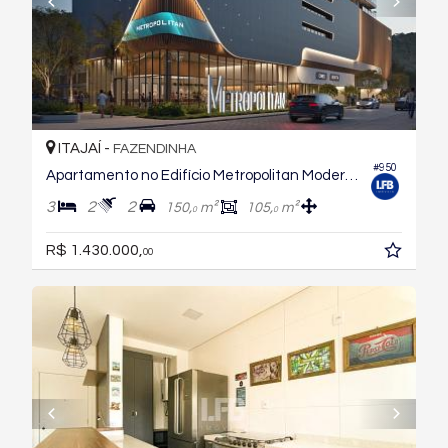
ITAJAÍ -
FAZENDINHA
#950
Apartamento no Edifício Metropolitan Modern Residences
3
2
2
150,
m²
105,
m²
0
0
R$ 1.430.000,
00