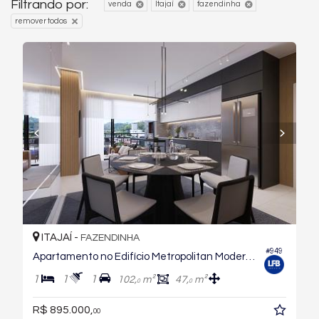
Filtrando por:
venda
Itajaí
fazendinha
remover todos
ITAJAÍ -
FAZENDINHA
#949
Apartamento no Edifício Metropolitan Modern Residences
1
1
1
102,
m²
47,
m²
0
0
R$ 895.000,
00