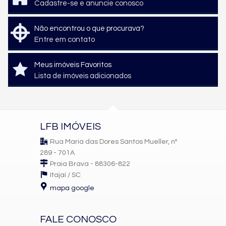
Cadastre-se e anuncie conosco
Não encontrou o que procurava?
Entre em contato
Meus imóveis Favoritos
Lista de imóveis adicionados
LFB IMÓVEIS
Rua Maria das Dores Santos Mueller, nº
289 - 701A
Praia Brava - 88306-822
Itajaí /
SC
mapa google
FALE CONOSCO