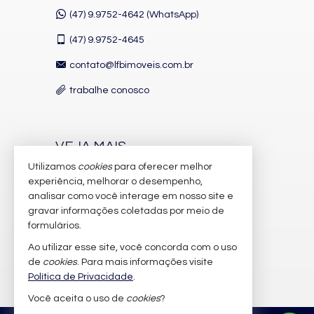
(47) 9.9752-4642 (WhatsApp)
(47)
9.9752-4645
contato@lfbimoveis.com.br
trabalhe conosco
VEJA MAIS
Utilizamos
cookies
para oferecer melhor
receba nosso newsletter
experiência, melhorar o desempenho,
indicadores financeiros
analisar como você interage em nosso site e
gravar informações coletadas por meio de
cadastre seu imóvel
formulários.
imóveis favoritos
Ao utilizar esse site, você concorda com o uso
de
cookies
. Para mais informações visite
mapa de imóveis
Política de Privacidade
.
Você aceita o uso de
cookies
?