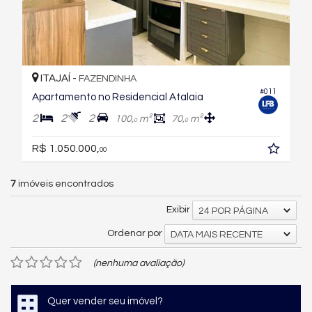
ITAJAÍ -
FAZENDINHA
#011
Apartamento no Residencial Atalaia
2
2
2
100,
m²
70,
m²
0
0
R$ 1.050.000,
00
7
imóveis encontrados
Exibir
24 POR PÁGINA
Ordenar por
DATA MAIS RECENTE
(nenhuma avaliação)
Quer vender seu imóvel?