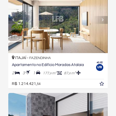
ITAJAÍ -
FAZENDINHA
#648
Apartamento no Edifício Moradas Atalaia
2
3
1
177,
m²
87,
m²
9
8
R$ 1.214.421,
54