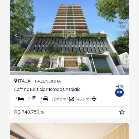
ITAJAÍ -
FAZENDINHA
#649
Loft no Edifício Moradas Atalaia
1
1
1
104,
m²
46,
m²
2
5
R$ 748.750,
00