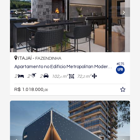
ITAJAÍ -
FAZENDINHA
#075
Apartamento no Edifício Metropolitan Modern Residences
2
2
2
102,
m²
72,
m²
2
0
R$ 1.018.000,
00