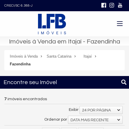
CRECI/SC 6.388-J
Imóveis à Venda em Itajaí - Fazendinha
Imóveis à Venda
Santa Catarina
Itajaí
Fazendinha
Encontre seu Imóvel
7
imóveis encontrados
Exibir
24 POR PÁGINA
Ordenar por
DATA MAIS RECENTE