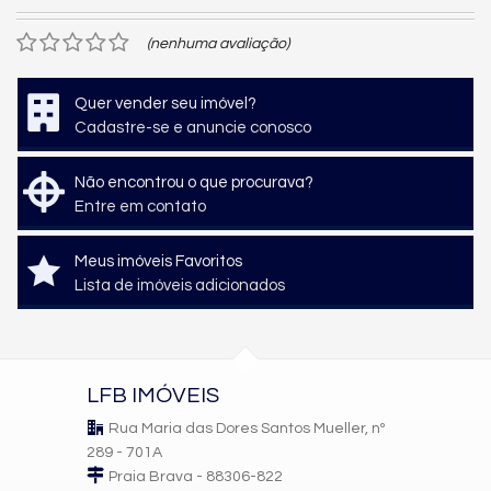
(nenhuma avaliação)
Quer vender seu imóvel?
Cadastre-se e anuncie conosco
Não encontrou o que procurava?
Entre em contato
Meus imóveis Favoritos
Lista de imóveis adicionados
LFB IMÓVEIS
Rua Maria das Dores Santos Mueller, nº
289 - 701A
Praia Brava - 88306-822