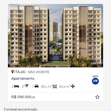
ITAJAÍ -
SÃO VICENTE
#309
Apartamento
2
2
1
80,
m²
62,
m²
8
0
R$ 590.000,
00
1
imóvel encontrado