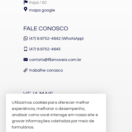
Itajaí /
SC
mapa google
FALE CONOSCO
(47) 9.9752-4642 (WhatsApp)
(47)
9.9752-4645
contato@lfbimoveis.com.br
trabalhe conosco
VEJA MAIS
Utilizamos
cookies
para oferecer melhor
receba nosso newsletter
experiência, melhorar o desempenho,
indicadores financeiros
analisar como você interage em nosso site e
gravar informações coletadas por meio de
cadastre seu imóvel
formulários.