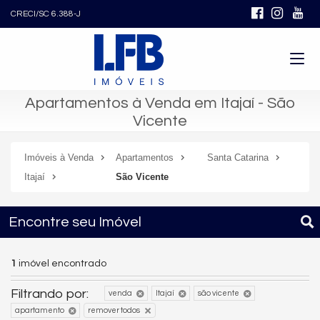
CRECI/SC 6.388-J
Apartamentos à Venda em Itajaí - São
Vicente
Imóveis à Venda
Apartamentos
Santa Catarina
Itajaí
São Vicente
Encontre seu Imóvel
1
imóvel encontrado
Filtrando por:
venda
Itajaí
são vicente
apartamento
remover todos