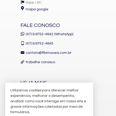
Itajaí /
SC
mapa google
FALE CONOSCO
(47) 9.9752-4642 (WhatsApp)
(47)
9.9752-4645
contato@lfbimoveis.com.br
trabalhe conosco
VEJA MAIS
Utilizamos
cookies
para oferecer melhor
receba nosso newsletter
experiência, melhorar o desempenho,
indicadores financeiros
analisar como você interage em nosso site e
gravar informações coletadas por meio de
cadastre seu imóvel
formulários.