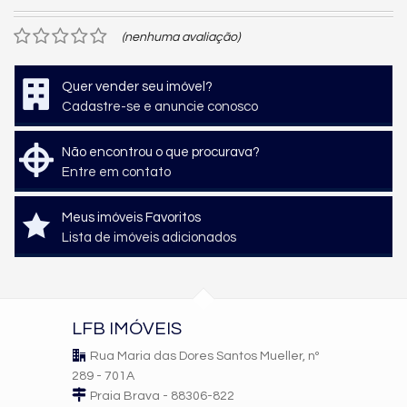
(nenhuma avaliação)
Quer vender seu imóvel?
Cadastre-se e anuncie conosco
Não encontrou o que procurava?
Entre em contato
Meus imóveis Favoritos
Lista de imóveis adicionados
LFB IMÓVEIS
Rua Maria das Dores Santos Mueller, nº
289 - 701A
Praia Brava - 88306-822