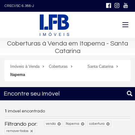
CRECI/SC 6.388-J
Coberturas à Venda em Itapema - Santa
Catarina
Imóveis à Venda
Coberturas
Santa Catarina
Itapema
Encontre seu Imóvel
1
imóvel encontrado
Filtrando por:
venda
Itapema
cobertura
remover todos