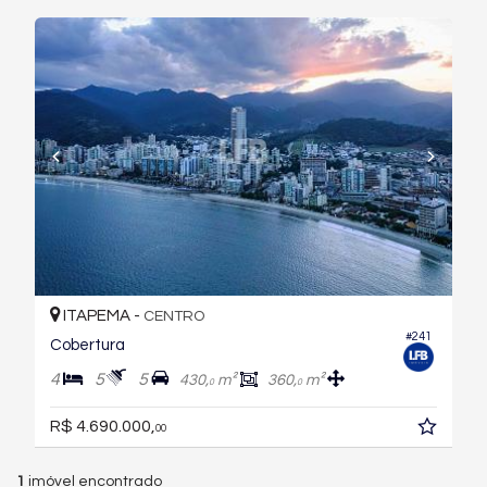
ITAPEMA -
CENTRO
#241
Cobertura
4
5
5
430,
m²
360,
m²
0
0
R$ 4.690.000,
00
1
imóvel encontrado