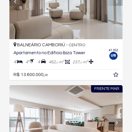
BALNEÁRIO CAMBORIÚ -
CENTRO
#1.392
Apartamento no Edifício Ibiza Tower
4
4
4
462,
m²
237,
m²
0
0
R$ 13.600.000,
00
FRENTE MAR