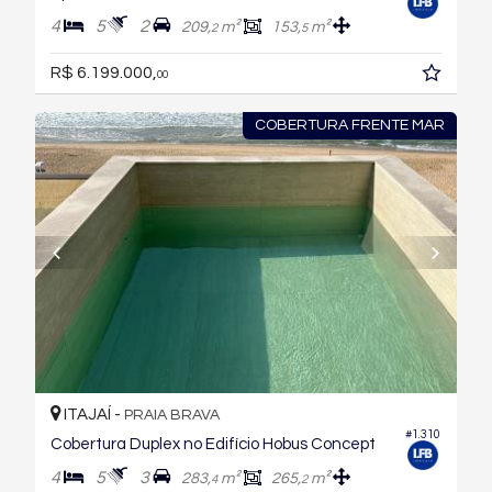
4
5
2
209,
m²
153,
m²
2
5
R$ 6.199.000,
00
COBERTURA FRENTE MAR
ITAJAÍ -
PRAIA BRAVA
#1.310
Cobertura Duplex no Edifício Hobus Concept
4
5
3
283,
m²
265,
m²
4
2