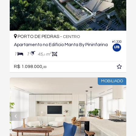
PORTO DE PEDRAS -
CENTRO
#1.330
Apartamento no Edifício Manta By Pininfarina
1
1
45,
m²
0
R$ 1.098.000,
00
MOBILIADO