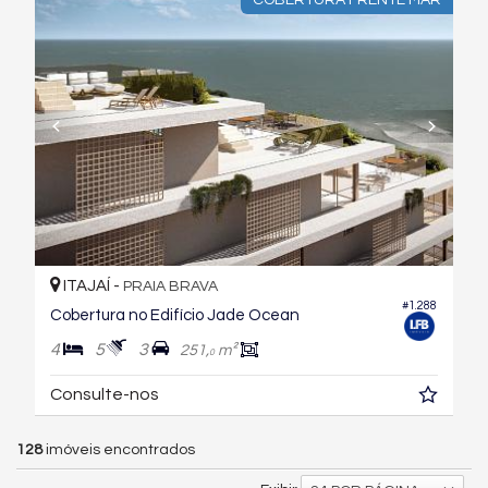
COBERTURA FRENTE MAR
ITAJAÍ -
PRAIA BRAVA
#1.288
Cobertura no Edifício Jade Ocean
4
5
3
251,
m²
0
Consulte-nos
128
imóveis encontrados