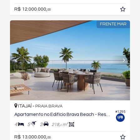
R$ 12.000.000,
00
FRENTE MAR
ITAJAÍ -
PRAIA BRAVA
#1.295
Apartamento no Edifício Brava Beach - Reserva Recife
4
5
3
218,
m²
0
R$ 13.000.000,
00