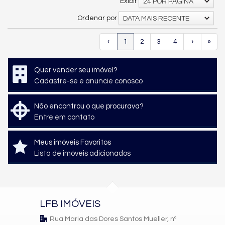
Exibir
24 POR PÁGINA
Ordenar por
DATA MAIS RECENTE
‹
1
2
3
4
›
»
Quer vender seu imóvel?
Cadastre-se e anuncie conosco
Não encontrou o que procurava?
Entre em contato
Meus imóveis Favoritos
Lista de imóveis adicionados
LFB IMÓVEIS
Rua Maria das Dores Santos Mueller, nº