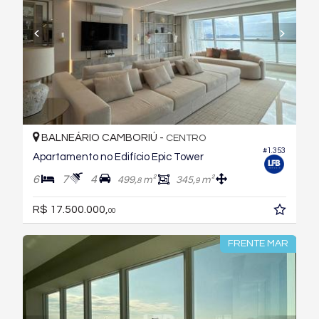
BALNEÁRIO CAMBORIÚ -
CENTRO
#1.353
Apartamento no Edifício Epic Tower
6
7
4
499,
m²
345,
m²
8
9
R$ 17.500.000,
00
FRENTE MAR