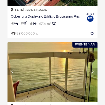
ITAJAÍ -
PRAIA BRAVA
#1.321
Cobertura Duplex no Edifício Bravissima Private Residence
4
5
5
670,
m²
0
R$ 82.000.000,
00
FRENTE MAR