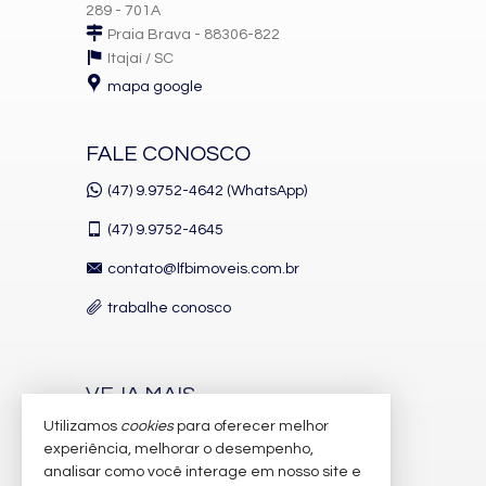
289 - 701A
Praia Brava - 88306-822
Itajaí /
SC
mapa google
FALE CONOSCO
(47) 9.9752-4642 (WhatsApp)
(47)
9.9752-4645
contato@lfbimoveis.com.br
trabalhe conosco
VEJA MAIS
Utilizamos
cookies
para oferecer melhor
receba nosso newsletter
experiência, melhorar o desempenho,
indicadores financeiros
analisar como você interage em nosso site e