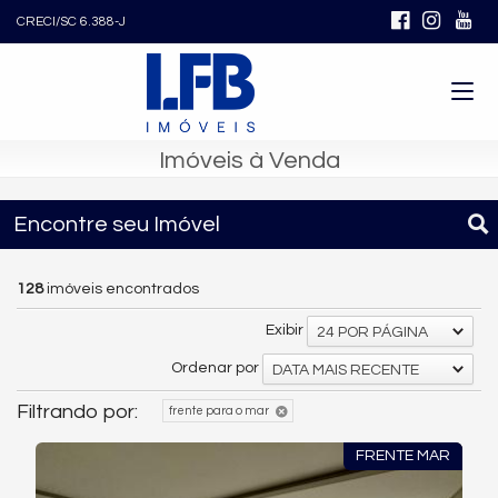
CRECI/SC 6.388-J
Imóveis à Venda
Encontre seu Imóvel
128
imóveis encontrados
Exibir
24 POR PÁGINA
Ordenar por
DATA MAIS RECENTE
Filtrando por:
frente para o mar
FRENTE MAR