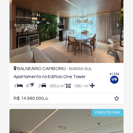
BALNEÁRIO CAMBORIÚ -
BARRA SUL
#1.354
Apartamento no Edifício One Tower
4
6
3
383,
m²
196,
m²
6
1
R$ 14.990.000,
00
FRENTE MAR