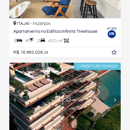
ITAJAÍ -
FAZENDA
#1.325
Apartamento no Edifício Infinitá Treehouse
3
4
3
437,
m²
0
R$ 16.962.026,
34
COBERTURA DUPLEX