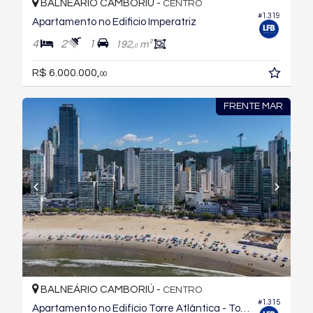
BALNEÁRIO CAMBORIÚ -
CENTRO
#1.319
Apartamento no Edificio Imperatriz
4
2
1
192,
m²
0
R$ 6.000.000,
00
FRENTE MAR
BALNEÁRIO CAMBORIÚ -
CENTRO
#1.315
Apartamento no Edifício Torre Atlântica - Torre Dona Otília