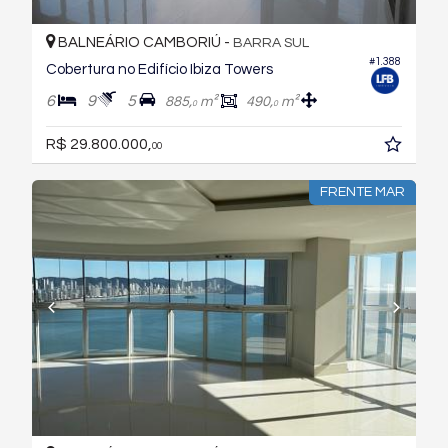
BALNEÁRIO CAMBORIÚ -
BARRA SUL
#1.388
Cobertura no Edifício Ibiza Towers
6
9
5
885,
m²
490,
m²
0
0
R$ 29.800.000,
00
FRENTE MAR