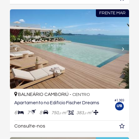
FRENTE MAR
BALNEÁRIO CAMBORIÚ -
CENTRO
#1.369
Apartamento no Edifício Fischer Dreams
6
7
8
750,
m²
383,
m²
0
0
Consulte-nos