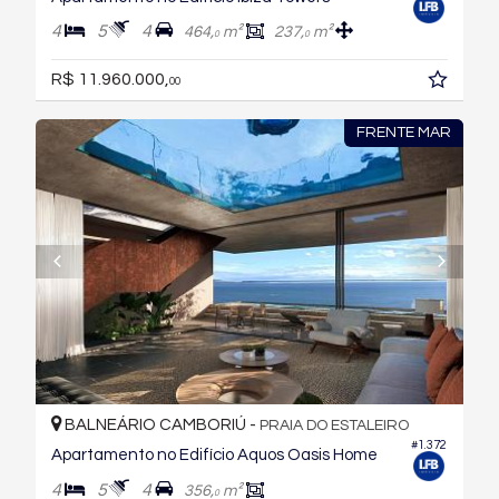
4
5
4
464,
m²
237,
m²
0
0
R$ 11.960.000,
00
FRENTE MAR
BALNEÁRIO CAMBORIÚ -
PRAIA DO ESTALEIRO
#1.372
Apartamento no Edifício Aquos Oasis Home
4
5
4
356,
m²
0