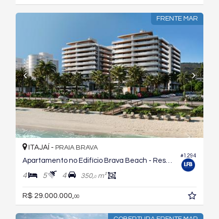
FRENTE MAR
ITAJAÍ -
PRAIA BRAVA
#1.294
Apartamento no Edifício Brava Beach - Reserva Recife
4
5
4
350,
m²
0
R$ 29.000.000,
00