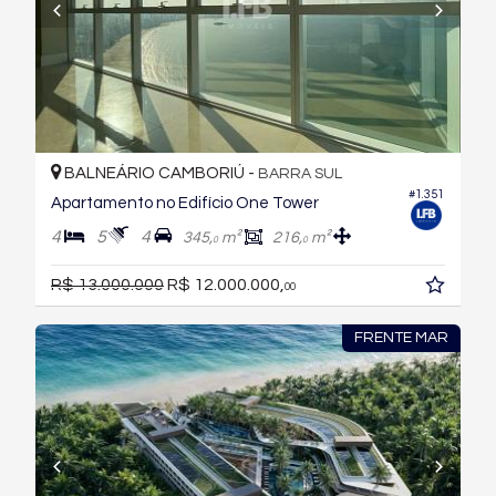
BALNEÁRIO CAMBORIÚ -
BARRA SUL
#1.351
Apartamento no Edifício One Tower
4
5
4
345,
m²
216,
m²
0
0
R$ 13.000.000
R$ 12.000.000,
00
FRENTE MAR