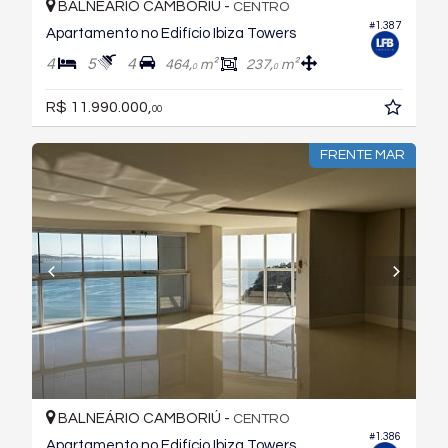
BALNEÁRIO CAMBORIÚ -
CENTRO
#1.387
Apartamento no Edifício Ibiza Towers
4
5
4
464,
m²
237,
m²
0
0
R$ 11.990.000,
00
FRENTE MAR
BALNEÁRIO CAMBORIÚ -
CENTRO
#1.386
Apartamento no Edifício Ibiza Towers