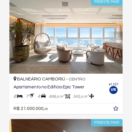
FRENTE MAR
BALNEÁRIO CAMBORIÚ -
CENTRO
#1.357
Apartamento no Edifício Epic Tower
6
7
4
499,
m²
345,
m²
8
9
R$ 21.000.000,
00
FRENTE MAR