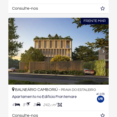
Consulte-nos
FRENTE MAR
BALNEÁRIO CAMBORIÚ -
PRAIA DO ESTALEIRO
#1.370
Apartamento no Edifício Frontemare
4
5
3
242,
m²
0
Consulte-nos