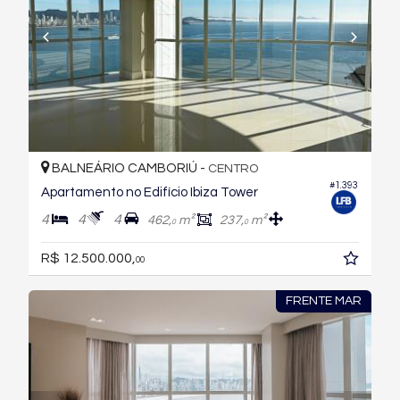
BALNEÁRIO CAMBORIÚ -
CENTRO
#1.393
Apartamento no Edifício Ibiza Tower
4
4
4
462,
m²
237,
m²
0
0
R$ 12.500.000,
00
FRENTE MAR