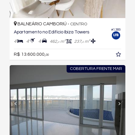
BALNEÁRIO CAMBORIÚ -
CENTRO
#1.389
Apartamento no Edifício Ibiza Towers
4
4
4
462,
m²
237,
m²
0
0
R$ 13.600.000,
00
COBERTURA FRENTE MAR