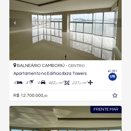
BALNEÁRIO CAMBORIÚ -
CENTRO
#1.391
Apartamento no Edifício Ibiza Towers
4
4
4
462,
m²
237,
m²
0
0
R$ 12.700.000,
00
FRENTE MAR