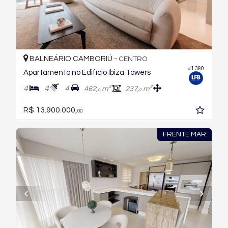
BALNEÁRIO CAMBORIÚ -
CENTRO
#1.390
Apartamento no Edifício Ibiza Towers
4
4
4
462,
m²
237,
m²
0
0
R$ 13.900.000,
00
FRENTE MAR