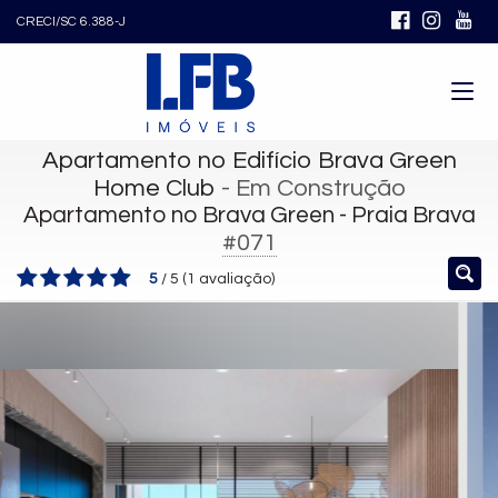
CRECI/SC 6.388-J
Apartamento no Edifício Brava Green
Home Club
- Em Construção
Apartamento no Brava Green - Praia Brava
#071
5
/
5
(
1
avaliação)