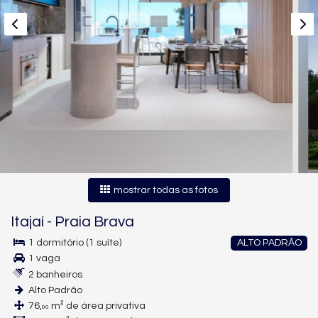
mostrar todas as fotos
Itajaí
-
Praia Brava
1 dormitório (1 suíte)
ALTO PADRÃO
1 vaga
2 banheiros
Alto Padrão
76,
m² de área privativa
00