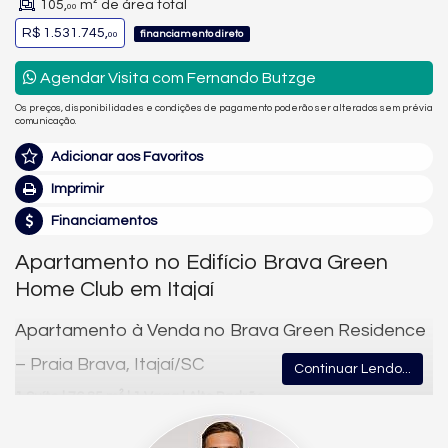
105,
m² de área total
00
R$ 1.531.745,
financiamento direto
00
Agendar Visita com Fernando Butzge
Os preços, disponibilidades e condições de pagamento poderão ser alterados sem prévia
comunicação.
Adicionar aos Favoritos
Imprimir
Financiamentos
Apartamento no Edifício Brava Green
Home Club em Itajaí
Apartamento à Venda no Brava Green Residence
– Praia Brava, Itajaí/SC
Continuar Lendo...
1 Suíte | 76,85 m² | 1 Vaga | Alto Padrão
Viva uma nova forma de morar no
Brava Green Residence
, um
empreendimento icônico localizado na
Praia Brava, em Itajaí
,