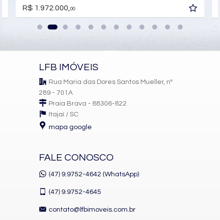
Hidromassagem
R$ 1.972.000,
00
LFB IMÓVEIS
Rua Maria das Dores Santos Mueller, nº
289 - 701A
Praia Brava - 88306-822
Itajaí /
SC
mapa google
FALE CONOSCO
(47) 9.9752-4642 (WhatsApp)
(47)
9.9752-4645
contato@lfbimoveis.com.br