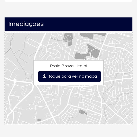
📲
Entre em contato agora e receba mais informações sobre
esta unidade exclusiva no Brava Green – Praia Brava, Itajaí.
Imediações
Características do Imóvel
Aquecimento de Água
Churrasqueira
Piso Porcelanato
Piso Vinílico
Infra para Ar Split
Andar Alto
Praia Brava - Itajaí
Acabamento em Gesso
Fechadura Eletrônica
toque para ver no mapa
Área de Serviço
Living
Sacada / Varanda
Sacada com Churrasqueira
Sala de Estar
Sala de Jantar
Cozinha
Lavabo
Sacada Técnica
Características do Empreendimento