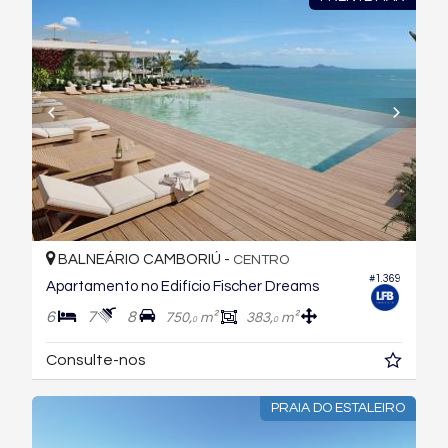
BALNEÁRIO CAMBORIÚ -
CENTRO
#1.369
Apartamento no Edifício Fischer Dreams
6
7
8
750,
m²
383,
m²
0
0
Consulte-nos
PRAIA DO ESTALEIRO