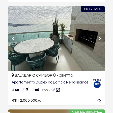
MOBILIADO
BALNEÁRIO CAMBORIÚ -
CENTRO
#1.356
Apartamento Duplex no Edifício Renaissance
4
5
3
268,
m²
0
R$ 12.000.000,
00
MARINA PRIVATIVA