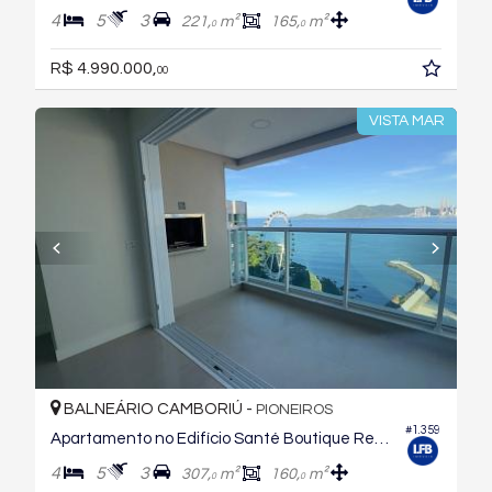
4
5
3
221,
m²
165,
m²
0
0
R$ 4.990.000,
00
VISTA MAR
BALNEÁRIO CAMBORIÚ -
PIONEIROS
#1.359
Apartamento no Edifício Santé Boutique Residence
4
5
3
307,
m²
160,
m²
0
0