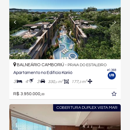
BALNEÁRIO CAMBORIÚ -
PRAIA DO ESTALEIRO
#1.368
Apartamento no Edifício Kariió
3
4
3
330,
m²
177,
m²
3
0
R$ 3.950.000,
00
COBERTURA DUPLEX VISTA MAR