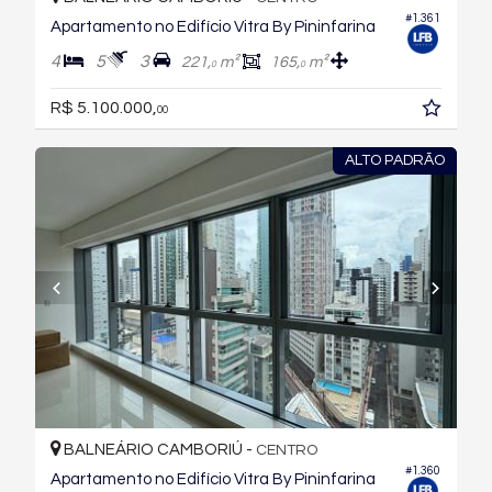
#1.361
Apartamento no Edifício Vitra By Pininfarina
4
5
3
221,
m²
165,
m²
0
0
R$ 5.100.000,
00
ALTO PADRÃO
BALNEÁRIO CAMBORIÚ -
CENTRO
#1.360
Apartamento no Edifício Vitra By Pininfarina