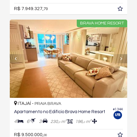
R$ 7.949.327,
79
BRAVA HOME RESORT
ITAJAÍ -
PRAIA BRAVA
#1.344
Apartamento no Edifício Brava Home Resort
4
6
3
230,
m²
196,
m²
0
0
R$ 9.500.000,
00