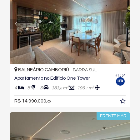
BALNEÁRIO CAMBORIÚ -
BARRA SUL
#1.354
Apartamento no Edifício One Tower
4
6
3
383,
m²
196,
m²
6
1
R$ 14.990.000,
00
FRENTE MAR