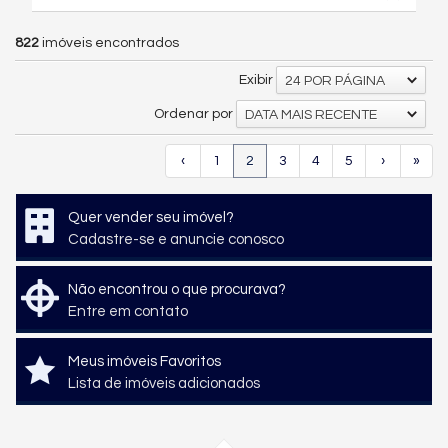
822
imóveis encontrados
Exibir
24 POR PÁGINA
Ordenar por
DATA MAIS RECENTE
‹
1
2
3
4
5
›
»
Quer vender seu imóvel?
Cadastre-se e anuncie conosco
Não encontrou o que procurava?
Entre em contato
Meus imóveis Favoritos
Lista de imóveis adicionados