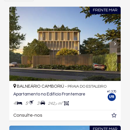
FRENTE MAR
BALNEÁRIO CAMBORIÚ -
PRAIA DO ESTALEIRO
#1.370
Apartamento no Edifício Frontemare
4
5
3
242,
m²
0
Consulte-nos
FRENTE MAR