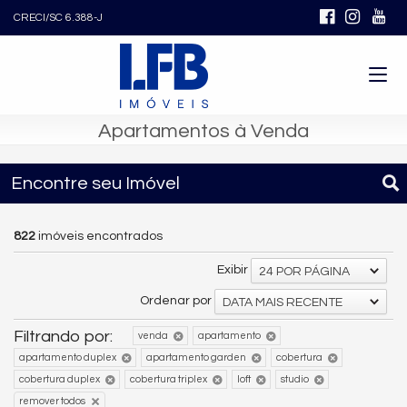
CRECI/SC 6.388-J
Apartamentos à Venda
Encontre seu Imóvel
822
imóveis encontrados
Exibir
24 POR PÁGINA
Ordenar por
DATA MAIS RECENTE
Filtrando por:
venda
apartamento
apartamento duplex
apartamento garden
cobertura
cobertura duplex
cobertura triplex
loft
studio
remover todos