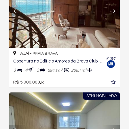
ITAJAÍ -
PRAIA BRAVA
#1.367
Cobertura no Edifício Amores da Brava Club House
3
4
3
294,
m²
238,
m²
5
1
R$ 5.900.000,
00
SEMI MOBILIADO