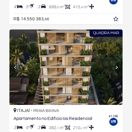
4
5
3
699,
m²
415,
m²
6
4
R$ 14.550.383,
46
QUADRA MAR
ITAJAÍ -
PRAIA BRAVA
#1.346
Apartamento no Edifício Ios Residencial
3
4
3
382,
m²
210,
m²
1
0