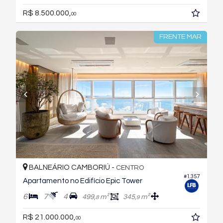
R$ 8.500.000,
00
FRENTE MAR
BALNEÁRIO CAMBORIÚ -
CENTRO
#1.357
Apartamento no Edifício Epic Tower
6
7
4
499,
m²
345,
m²
8
9
R$ 21.000.000,
00