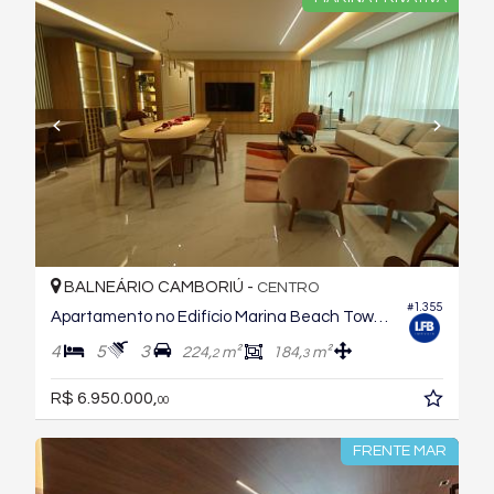
BALNEÁRIO CAMBORIÚ -
CENTRO
#1.355
Apartamento no Edifício Marina Beach Towers
4
5
3
224,
m²
184,
m²
2
3
R$ 6.950.000,
00
FRENTE MAR