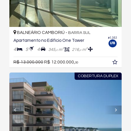
BALNEÁRIO CAMBORIÚ -
BARRA SUL
#1.351
Apartamento no Edifício One Tower
4
5
4
345,
m²
216,
m²
0
0
R$ 13.000.000
R$ 12.000.000,
00
COBERTURA DUPLEX