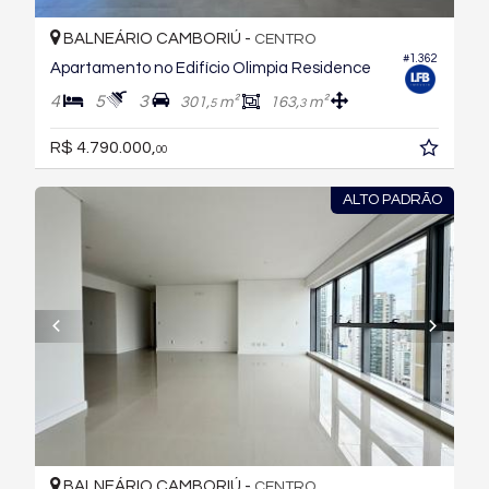
BALNEÁRIO CAMBORIÚ -
CENTRO
#1.362
Apartamento no Edifício Olimpia Residence
4
5
3
301,
m²
163,
m²
5
3
R$ 4.790.000,
00
ALTO PADRÃO
BALNEÁRIO CAMBORIÚ -
CENTRO