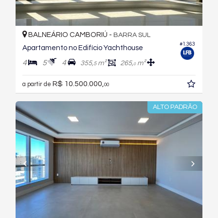
BALNEÁRIO CAMBORIÚ -
BARRA SUL
#1.363
Apartamento no Edifício Yachthouse
4
5
4
355,
m²
265,
m²
5
0
R$ 10.500.000,
a partir de
00
ALTO PADRÃO