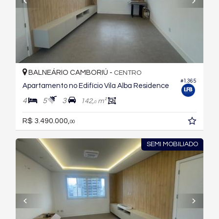
BALNEÁRIO CAMBORIÚ -
CENTRO
#1.365
Apartamento no Edifício Vila Alba Residence
4
5
3
142,
m²
0
R$ 3.490.000,
00
SEMI MOBILIADO