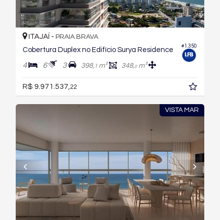
ITAJAÍ -
PRAIA BRAVA
#1.350
Cobertura Duplex no Edifício Surya Residence
4
6
3
398,
m²
348,
m²
1
0
R$ 9.971.537,
22
VISTA MAR