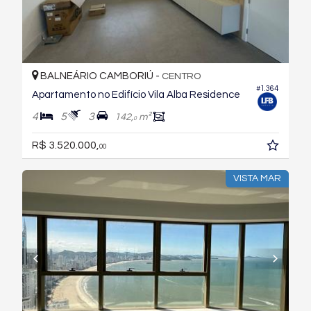
BALNEÁRIO CAMBORIÚ -
CENTRO
#1.364
Apartamento no Edifício Vila Alba Residence
4
5
3
142,
m²
0
R$ 3.520.000,
00
VISTA MAR