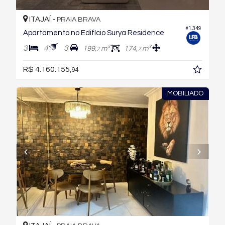
ITAJAÍ -
PRAIA BRAVA
#1.349
Apartamento no Edifício Surya Residence
3
4
3
199,
m²
174,
m²
7
7
R$ 4.160.155,
94
MOBILIADO