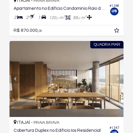
ITAJAÍ -
PRAIA BRAVA
#1.348
Apartamento no Edifício Condomínio Raio de Sol
3
2
1
120,
m²
89,
m²
0
0
R$ 870.000,
00
QUADRA MAR
ITAJAÍ -
PRAIA BRAVA
#1.347
Cobertura Duplex no Edifício Ios Residencial