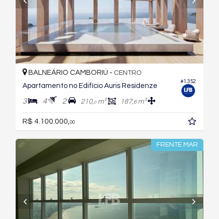
BALNEÁRIO CAMBORIÚ -
CENTRO
#1.352
Apartamento no Edifício Auris Residenze
3
4
2
210,
m²
187,
m²
6
0
R$ 4.100.000,
00
FRENTE MAR