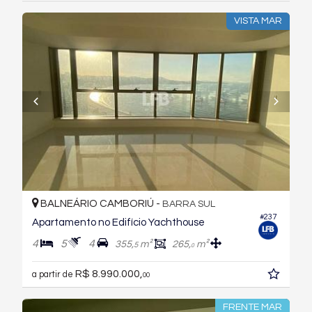
VISTA MAR
BALNEÁRIO CAMBORIÚ -
BARRA SUL
#237
Apartamento no Edifício Yachthouse
4
5
4
355,
m²
265,
m²
5
0
R$ 8.990.000,
a partir de
00
FRENTE MAR