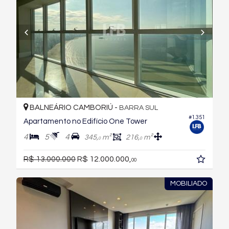
BALNEÁRIO CAMBORIÚ -
BARRA SUL
#1.351
Apartamento no Edifício One Tower
4
5
4
345,
m²
216,
m²
0
0
R$ 13.000.000
R$ 12.000.000,
00
MOBILIADO