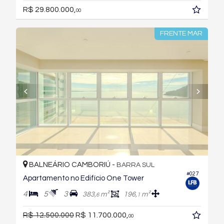
R$ 29.800.000,
00
FRENTE MAR
BALNEÁRIO CAMBORIÚ -
BARRA SUL
#027
Apartamento no Edifício One Tower
4
5
3
383,
m²
196,
m²
6
1
R$ 12.500.000
R$ 11.700.000,
00