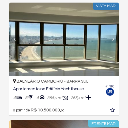
VISTA MAR
BALNEÁRIO CAMBORIÚ -
BARRA SUL
#1.363
Apartamento no Edifício Yachthouse
4
5
4
355,
m²
265,
m²
5
0
R$ 10.500.000,
a partir de
00
FRENTE MAR