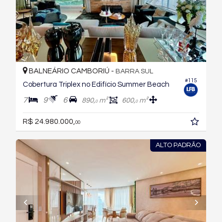
BALNEÁRIO CAMBORIÚ -
BARRA SUL
#115
Cobertura Triplex no Edifício Summer Beach
7
9
6
890,
m²
600,
m²
0
0
R$ 24.980.000,
00
ALTO PADRÃO