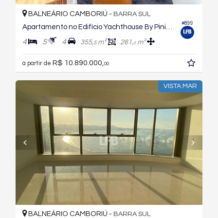
BALNEÁRIO CAMBORIÚ -
BARRA SUL
#899
Apartamento no Edifício Yachthouse By Pininfarina
4
5
4
355,
m²
261,
m²
5
0
R$ 10.890.000,
a partir de
00
VISTA MAR
BALNEÁRIO CAMBORIÚ -
BARRA SUL