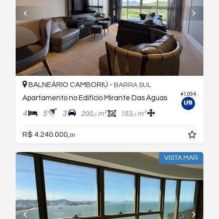
BALNEÁRIO CAMBORIÚ -
BARRA SUL
#1.094
Apartamento no Edifício Mirante Das Aguas
4
5
3
200,
m²
153,
m²
0
0
R$ 4.240.000,
00
VISTA MAR