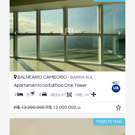
BALNEÁRIO CAMBORIÚ -
BARRA SUL
#621
Apartamento no Edifício One Tower
4
5
4
383,
m²
196,
m²
6
1
R$ 13.000.000
R$ 12.000.000,
00
FRENTE MAR