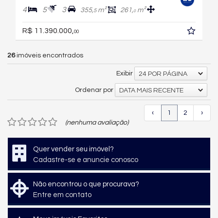
4
5
3
355,
m²
261,
m²
5
0
R$ 11.390.000,
00
26
imóveis encontrados
Exibir
24 POR PÁGINA
Ordenar por
DATA MAIS RECENTE
‹
1
2
›
(nenhuma avaliação)
Quer vender seu imóvel?
Cadastre-se e anuncie conosco
Não encontrou o que procurava?
Entre em contato