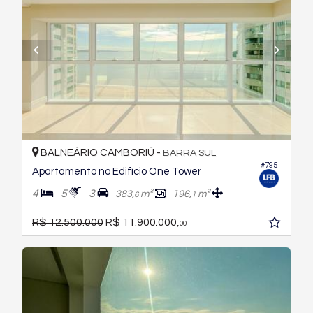
BALNEÁRIO CAMBORIÚ -
BARRA SUL
#795
Apartamento no Edifício One Tower
4
5
3
383,
m²
196,
m²
6
1
R$ 12.500.000
R$ 11.900.000,
00