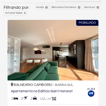
Filtrando por:
venda
Balneário Camboriú
barra sul
remover todos
MOBILIADO
BALNEÁRIO CAMBORIÚ -
BARRA SUL
#1.394
Apartamento no Edifício Saint Honorat
3
3
3
132,
m²
0