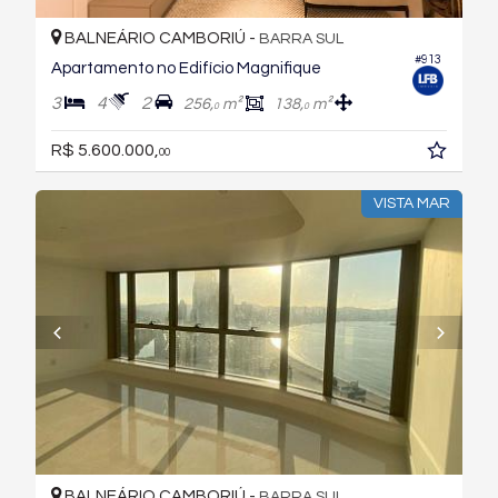
BALNEÁRIO CAMBORIÚ -
BARRA SUL
#913
Apartamento no Edifício Magnifique
3
4
2
256,
m²
138,
m²
0
0
R$ 5.600.000,
00
VISTA MAR
BALNEÁRIO CAMBORIÚ -
BARRA SUL