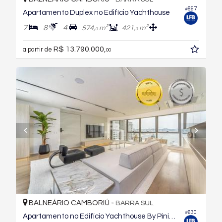
#897
Apartamento Duplex no Edifício Yachthouse
7
8
4
574,
m²
421,
m²
0
0
R$ 13.790.000,
a partir de
00
BALNEÁRIO CAMBORIÚ -
BARRA SUL
#630
Apartamento no Edifício Yachthouse By Pininfarina