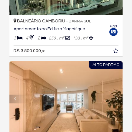
BALNEÁRIO CAMBORIÚ -
BARRA SUL
#823
Apartamento no Edifício Magnifique
3
4
2
250,
m²
138,
m²
0
0
R$ 3.500.000,
00
ALTO PADRÃO