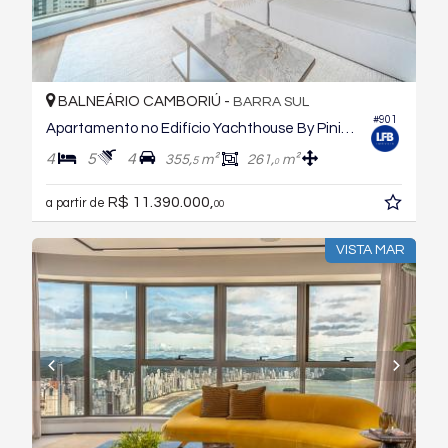
BALNEÁRIO CAMBORIÚ -
BARRA SUL
#901
Apartamento no Edifício Yachthouse By Pininfarina
4
5
4
355,
m²
261,
m²
5
0
R$ 11.390.000,
a partir de
00
VISTA MAR