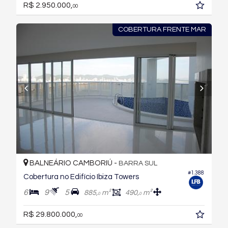
R$ 2.950.000,
00
COBERTURA FRENTE MAR
BALNEÁRIO CAMBORIÚ -
BARRA SUL
#1.388
Cobertura no Edifício Ibiza Towers
6
9
5
885,
m²
490,
m²
0
0
R$ 29.800.000,
00