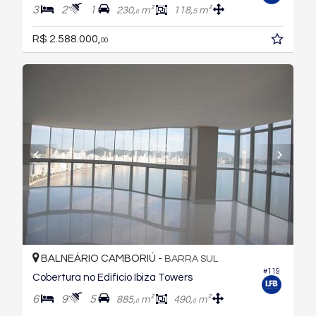
3
2
1
230,
m²
118,
m²
5
0
R$ 2.588.000,
00
BALNEÁRIO CAMBORIÚ -
BARRA SUL
#119
Cobertura no Edifício Ibiza Towers
6
9
5
885,
m²
490,
m²
0
0