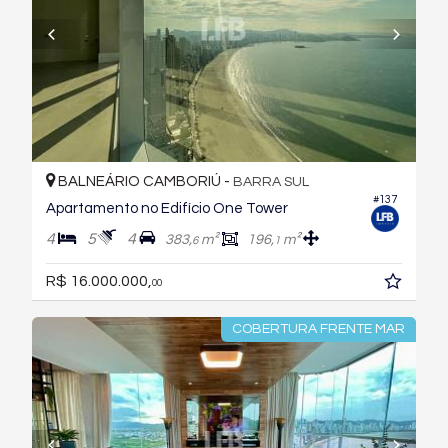
BALNEÁRIO CAMBORIÚ -
BARRA SUL
#137
Apartamento no Edifício One Tower
4
5
4
383,
m²
196,
m²
6
1
R$ 16.000.000,
00
COBERTURA FRENTE MAR