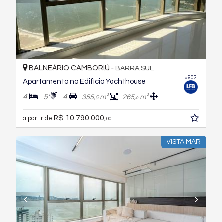
BALNEÁRIO CAMBORIÚ -
BARRA SUL
#902
Apartamento no Edifício Yachthouse
4
5
4
355,
m²
265,
m²
5
0
R$ 10.790.000,
a partir de
00
VISTA MAR