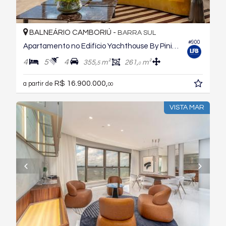
BALNEÁRIO CAMBORIÚ -
BARRA SUL
#900
Apartamento no Edifício Yachthouse By Pininfarina
4
5
4
355,
m²
261,
m²
5
0
R$ 16.900.000,
a partir de
00
VISTA MAR