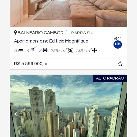
BALNEÁRIO CAMBORIÚ -
BARRA SUL
#914
Apartamento no Edifício Magnifique
3
4
2
256,
m²
138,
m²
0
0
R$ 5.599.000,
00
ALTO PADRÃO