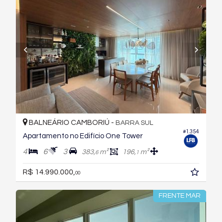
BALNEÁRIO CAMBORIÚ -
BARRA SUL
#1.354
Apartamento no Edifício One Tower
4
6
3
383,
m²
196,
m²
6
1
R$ 14.990.000,
00
FRENTE MAR