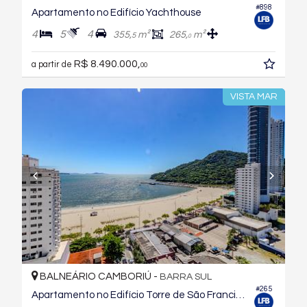
#898
Apartamento no Edifício Yachthouse
4
5
4
355,
m²
265,
m²
5
0
R$ 8.490.000,
a partir de
00
VISTA MAR
BALNEÁRIO CAMBORIÚ -
BARRA SUL
#265
Apartamento no Edifício Torre de São Francisco