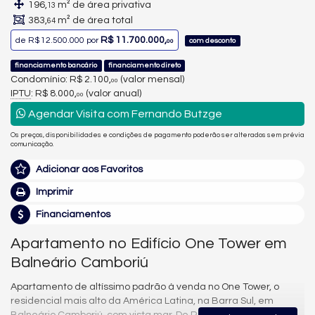
196,
m² de área privativa
13
383,
m² de área total
64
R$ 11.700.000,
de
R$ 12.500.000
por
com desconto
00
financiamento bancário
financiamento direto
Condomínio: R$ 2.100,
(valor mensal)
00
IPTU
: R$ 8.000,
(valor anual)
00
Agendar Visita com Fernando Butzge
Os preços, disponibilidades e condições de pagamento poderão ser alterados sem prévia
comunicação.
Adicionar aos Favoritos
Imprimir
Financiamentos
Apartamento no Edifício One Tower em
Balneário Camboriú
Apartamento de altíssimo padrão à venda no One Tower, o
residencial mais alto da América Latina, na Barra Sul, em