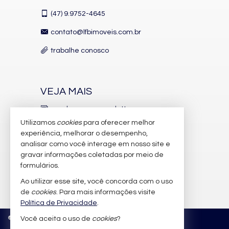
(47)
9.9752-4645
contato@lfbimoveis.com.br
trabalhe conosco
VEJA MAIS
receba nosso newsletter
Utilizamos
cookies
para oferecer melhor
indicadores financeiros
experiência, melhorar o desempenho,
analisar como você interage em nosso site e
cadastre seu imóvel
gravar informações coletadas por meio de
imóveis favoritos
formulários.
Ao utilizar esse site, você concorda com o uso
mapa de imóveis
de
cookies
. Para mais informações visite
Política de Privacidade
.
©
2026
CRECI/SC 6.388-J
Política de Privacidade
Você aceita o uso de
cookies
?