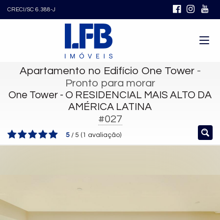
CRECI/SC 6.388-J
Apartamento no Edifício One Tower
-
Pronto para morar
One Tower - O RESIDENCIAL MAIS ALTO DA
AMÉRICA LATINA
#027
5
/
5
(
1
avaliação)