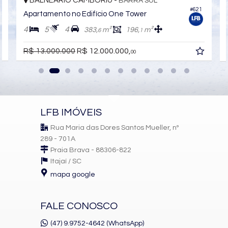
BALNEÁRIO CAMBORIÚ -
BARRA SUL
#621
Apartamento no Edifício One Tower
4
5
4
383,
m²
196,
m²
6
1
R$ 13.000.000
R$ 12.000.000,
00
LFB IMÓVEIS
Rua Maria das Dores Santos Mueller, nº
289 - 701A
Praia Brava - 88306-822
Itajaí /
SC
mapa google
FALE CONOSCO
(47) 9.9752-4642 (WhatsApp)