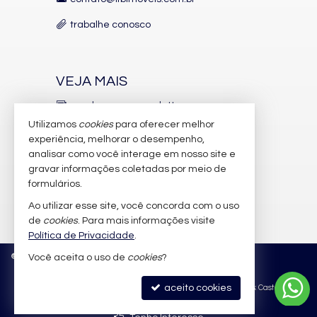
trabalhe conosco
VEJA MAIS
receba nosso newsletter
Utilizamos
cookies
para oferecer melhor
indicadores financeiros
experiência, melhorar o desempenho,
analisar como você interage em nosso site e
cadastre seu imóvel
gravar informações coletadas por meio de
imóveis favoritos
formulários.
Ao utilizar esse site, você concorda com o uso
mapa de imóveis
de
cookies
. Para mais informações visite
Política de Privacidade
.
©
2026
CRECI/SC 6.388-J
Política de Privacidade
Você aceita o uso de
cookies
?
aceito cookies
Site para imobiliárias
: Castel Digital