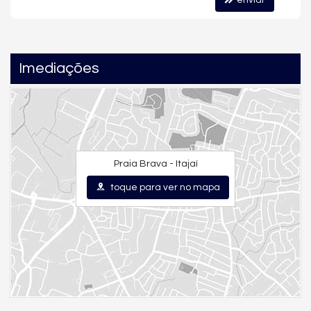
enviar
Imediações
Praia Brava - Itajaí
toque para ver no mapa