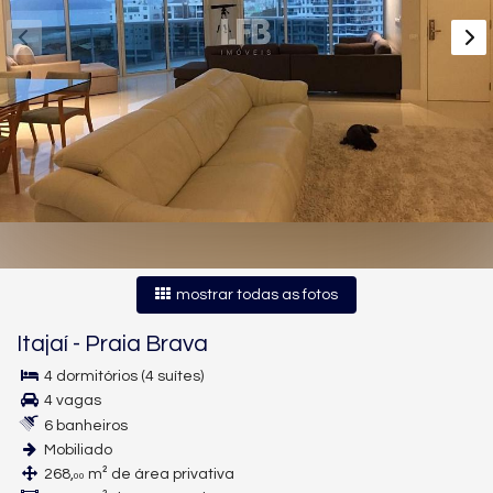
mostrar todas as fotos
Itajaí
-
Praia Brava
4 dormitórios (4 suítes)
4 vagas
6 banheiros
Mobiliado
268,
m² de área privativa
00