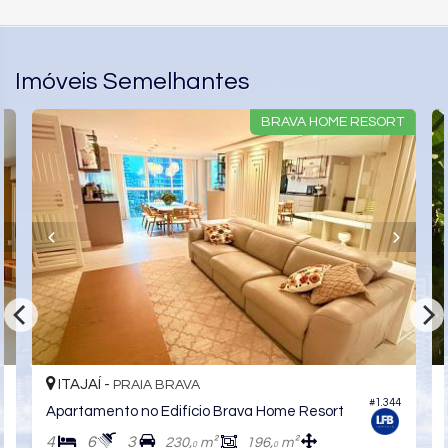
Imóveis Semelhantes
BRAVA HOME RESORT
ITAJAÍ -
PRAIA BRAVA
#1.344
Apartamento no Edifício Brava Home Resort
4
6
3
230,
m²
196,
m²
0
0