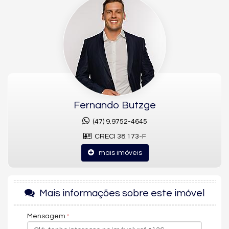
268 m² de área privativa (300 m² de área total), com 4 suítes, 6
banheiros e 4 vagas de garagem, na Rua Delfim Mário de
Pádua Peixoto.
A planta ampla e bem distribuída proporciona conforto para
toda a família, em um dos empreendimentos mais valorizados
da Praia Brava, em Itajaí.
Apartamento à venda por R$ 12.900.000,00, mobiliado e pronto
para morar.
Fernando Butzge
(47) 9.9752-4645
CRECI 38.173-F
mais imóveis
Mais informações sobre este imóvel
Mensagem