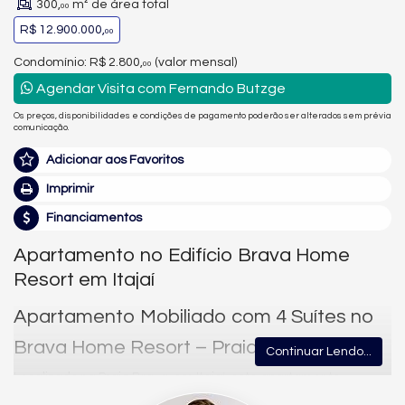
300,
m² de área total
00
R$ 12.900.000,
00
Condomínio: R$ 2.800,
(valor mensal)
00
Agendar Visita com Fernando Butzge
Os preços, disponibilidades e condições de pagamento poderão ser alterados sem prévia
comunicação.
Adicionar aos Favoritos
Imprimir
Financiamentos
Apartamento no Edifício Brava Home
Resort em Itajaí
Apartamento Mobiliado com 4 Suítes no
Brava Home Resort – Praia Brava, Itajaí
Continuar Lendo...
Localizado na Praia Brava, em Itajaí, este apartamento
mobiliado no Brava Home Resort está pronto para morar. São