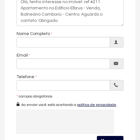
Estrutura completa de lazer do Elbrus Residence
O empreendimento contará com piscina, piscina infantil, spa,
sauna, espaço fitness, espaço gourmet, salão de festas, sala
de jogos, brinquedoteca, hidromassagem, playground,
Nome Completo
automação predial, acessibilidade para PNE, gerador, portaria
24h, câmeras de segurança, portão eletrônico, hall decorado e
mobiliado, captação de água, medidores individuais,
infraestrutura para veículos elétricos, box de praia, entrada
Email
para banhistas e gás central.
Localizado no Centro de Balneário Camboriú, ao lado do
Passeio São Miguel, este apartamento está disponível por R$
Telefone
4.950.000, uma excelente oportunidade em um dos
lançamentos mais completos da região.
*
campos obrigatórios
Características do Imóvel
Ao enviar você está aceitando a
política de privacidade
.
Aquecimento de Água
Churrasqueira
Piso de Madeira
Piso Porcelanato
Infra para Ar Split
Acabamento em Gesso