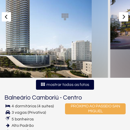
mostrar todas as fotos
Balneário Camboriú
-
Centro
4 dormitórios (4 suítes)
PRÓXIMO AO PASSEIO SAN
MIGUEL
3 vagas (Privativa)
5 banheiros
Alto Padrão