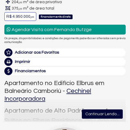
204,
m² de área privativa
00
375,
m² de área total
00
R$ 4.950.000,
financiamento direto
00
Agendar Visita com Fernando Butzge
Os preços, disponibilidades e condições de pagamento poderão ser alterados sem prévia
comunicação.
Adicionar aos Favoritos
Imprimir
Financiamentos
Apartamento no Edifício Elbrus em
Balneário Camboriú -
Cechinel
Incorporadora
Apartamento de Alto Padrão com 4
Continuar Lendo...
Suítes no Elbrus Residence, ao Lado do