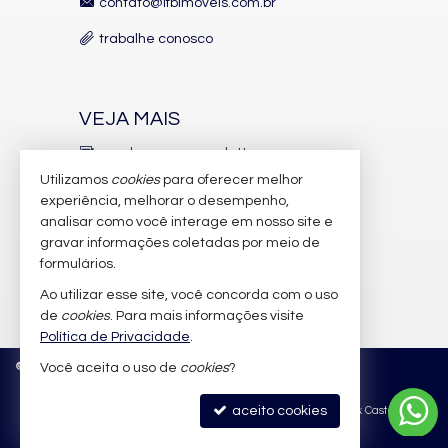
contato@lfbimoveis.com.br
trabalhe conosco
VEJA MAIS
receba nosso newsletter
Utilizamos
cookies
para oferecer melhor
indicadores financeiros
experiência, melhorar o desempenho,
analisar como você interage em nosso site e
cadastre seu imóvel
gravar informações coletadas por meio de
imóveis favoritos
formulários.
Ao utilizar esse site, você concorda com o uso
mapa de imóveis
de
cookies
. Para mais informações visite
Política de Privacidade
.
©
2026
CRECI/SC 6.388-J
Política de Privacidade
Você aceita o uso de
cookies
?
aceito cookies
Site para imobiliárias
: Castel Digital