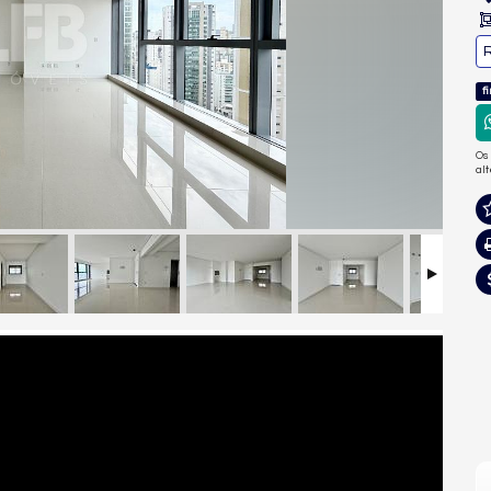
R
f
Os
al