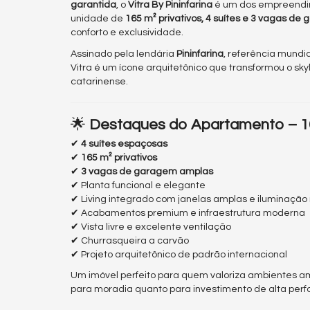
garantida
, o
Vitra By Pininfarina
é um dos empreendim
unidade de
165 m² privativos, 4 suítes e 3 vagas de
conforto e exclusividade.
Assinado pela lendária
Pininfarina
, referência mundia
Vitra é um ícone arquitetônico que transformou o skyl
catarinense.
🌟
Destaques do Apartamento – 165 
✔
4 suítes espaçosas
✔
165 m² privativos
✔
3 vagas de garagem amplas
✔ Planta funcional e elegante
✔ Living integrado com janelas amplas e iluminação
✔ Acabamentos premium e infraestrutura moderna
✔ Vista livre e excelente ventilação
✔ Churrasqueira a carvão
✔ Projeto arquitetônico de padrão internacional
Um imóvel perfeito para quem valoriza ambientes amp
para moradia quanto para investimento de alta per