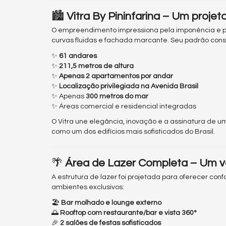
🏙
Vitra By Pininfarina – Um proje
O empreendimento impressiona pela imponência e p
curvas fluidas e fachada marcante. Seu padrão const
✨
61 andares
✨
211,5 metros de altura
✨
Apenas 2 apartamentos por andar
✨
Localização privilegiada na Avenida Brasil
✨ Apenas
300 metros do mar
✨ Áreas comercial e residencial integradas
O Vitra une elegância, inovação e a assinatura de 
como um dos edifícios mais sofisticados do Brasil.
🌴
Área de Lazer Completa – Um ve
A estrutura de lazer foi projetada para oferecer co
ambientes exclusivos:
🏖
Bar molhado e lounge externo
🌅
Rooftop com restaurante/bar e vista 360°
🎉
2 salões de festas sofisticados