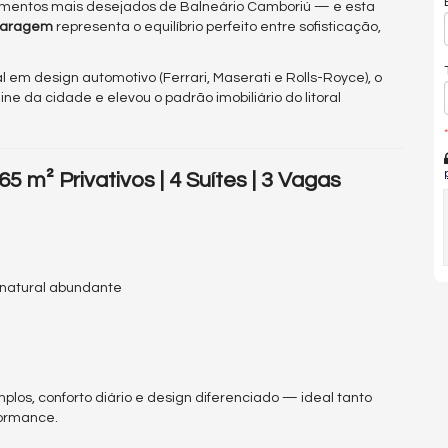
entos mais desejados de Balneário Camboriú — e esta
 garagem
representa o equilíbrio perfeito entre sofisticação,
l em design automotivo (Ferrari, Maserati e Rolls-Royce), o
ine da cidade e elevou o padrão imobiliário do litoral
*
m² Privativos | 4 Suítes | 3 Vagas
 natural abundante
los, conforto diário e design diferenciado — ideal tanto
formance.