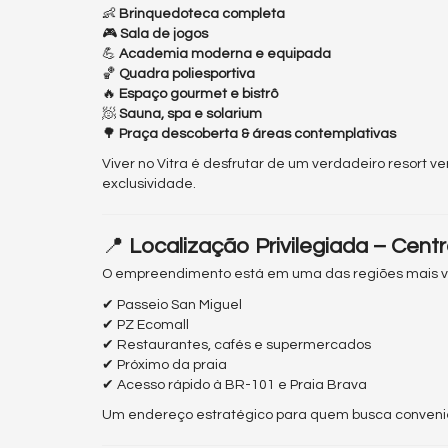
👶
Brinquedoteca completa
🎮
Sala de jogos
💪
Academia moderna e equipada
🏀
Quadra poliesportiva
🔥
Espaço gourmet e bistrô
🧖
Sauna, spa e solarium
🌳
Praça descoberta & áreas contemplativas
Viver no Vitra é desfrutar de um verdadeiro resort v
exclusividade.
📍
Localização Privilegiada – Cent
O empreendimento está em uma das regiões mais val
✔ Passeio San Miguel
✔ PZ Ecomall
✔ Restaurantes, cafés e supermercados
✔ Próximo da praia
✔ Acesso rápido à BR-101 e Praia Brava
Um endereço estratégico para quem busca conveniê