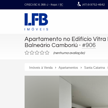
CRECI/SC 6.388-J
- Itajaí /
SC
(47)
9.9752-4642
Apartamento no Edifício Vitra 
-
#906
Balneário Camboriú
(nenhuma avaliação)
Imóveis à Venda
Apartamentos
Santa Catarina