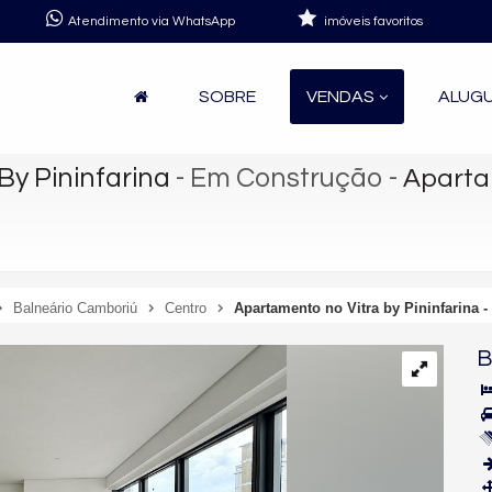
Atendimento via WhatsApp
imóveis favoritos
SOBRE
VENDAS
ALUG
By Pininfarina
- Em Construção
-
Apartam
Balneário Camboriú
Centro
Apartamento no Vitra by Pininfarina 
B