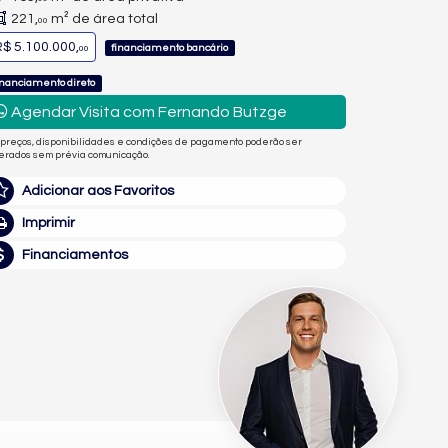
221,
m² de área total
00
$ 5.100.000,
financiamento bancário
00
inanciamento direto
Agendar Visita com Fernando Butzge
 preços, disponibilidades e condições de pagamento poderão ser
terados sem prévia comunicação.
Adicionar aos Favoritos
Imprimir
Financiamentos