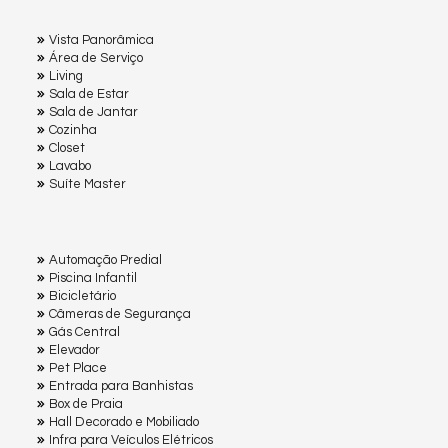
Vista Panorâmica
Área de Serviço
Living
Sala de Estar
Sala de Jantar
Cozinha
Closet
Lavabo
Suíte Master
Automação Predial
Piscina Infantil
Bicicletário
Câmeras de Segurança
Gás Central
Elevador
Pet Place
Entrada para Banhistas
Box de Praia
Hall Decorado e Mobiliado
Infra para Veículos Elétricos