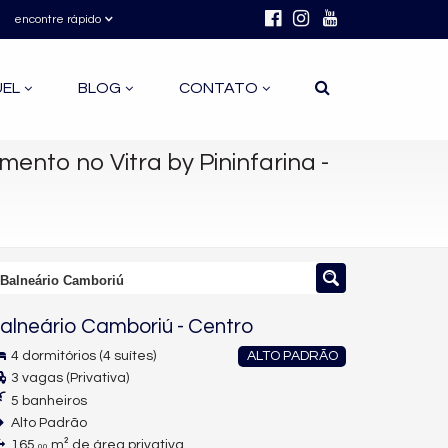
encontre rápido
UEL
BLOG
CONTATO
ento no Vitra by Pininfarina -
- Balneário Camboriú
alneário Camboriú
-
Centro
4 dormitórios (4 suítes)
ALTO PADRÃO
3 vagas (Privativa)
5 banheiros
Alto Padrão
165,
m² de área privativa
00