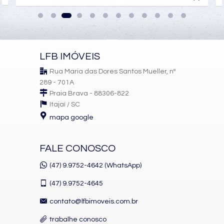
Piso Vinílico
Infra para Ar Split
Andar Alto
Vista Livre
Vista Mar
Acabamento em Gesso
LFB IMÓVEIS
Fechadura Eletrônica
Vista Panorâmica
Rua Maria das Dores Santos Mueller, nº
Área de Serviço
289 - 701A
Living
Praia Brava - 88306-822
Sala de Estar
Sala de Jantar
Itajaí /
SC
Cozinha
mapa google
Espaço Gourmet
Lavabo
Sacada Técnica
FALE CONOSCO
Suíte Master
Características do Empreendimento
(47) 9.9752-4642 (WhatsApp)
Gerador
Piscina
(47)
9.9752-4645
Quadra Esportiva
Espaço Gourmet
contato@lfbimoveis.com.br
Espaço Fitness
Portaria 24h
trabalhe conosco