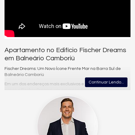
Apartamento no Edifício Fischer Dreams
em Balneário Camboriú
Fischer Dreams: Um Novo Ícone Frente Mar na Barra Sul de
Balneário Camboriú
Continuar Lendo...
Em um dos endereços mais exclusivos e desejados do Brasil,
nasce o Fischer Dreams, um empreendimento que resgata a
história e o legado do tradicional Hotel Fischer, reinterpretando
sua essência através da arquitetura contemporânea, do luxo e
da inovação.
Localizado em um dos últimos terrenos disponíveis de frente
para o mar na Avenida Atlântica, na Barra Sul de Balneário
Camboriú, o Fischer Dreams representa uma oportunidade rara