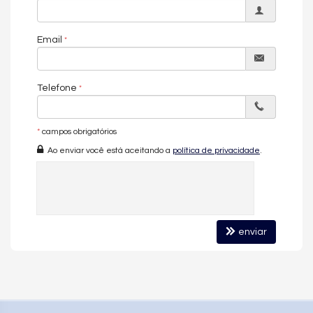
O projeto de interiores das áreas comuns leva a assinatura do
premiado Studio Casa Design, dos arquitetos Moacir Schmitt Jr.
e Salvio Moraes Jr., trazendo elegância atemporal, aconchego
Email
e uma atmosfera inspirada no estilo de vida à beira-mar.
O grande destaque é sua extraordinária área de lazer com
mais de 7.000 m² distribuídos em dois pavimentos exclusivos,
Telefone
oferecendo uma experiência comparável aos melhores resorts
internacionais:
• Piscinas externas com borda infinita;
*
campos obrigatórios
• Piscina aquecida e raia coberta;
Ao enviar você está aceitando a
política de privacidade
.
• Quadra de padel;
• Quadra poliesportiva;
• Academia completa;
• Studio de Pilates;
• Espaço Yoga;
• Espaço Mulher e Estética;
enviar
• Sala de Massagem;
• Sauna seca e sauna úmida;
• Restaurante exclusivo;
• Espaços gourmet;
• Bar;
• Salões de festas;