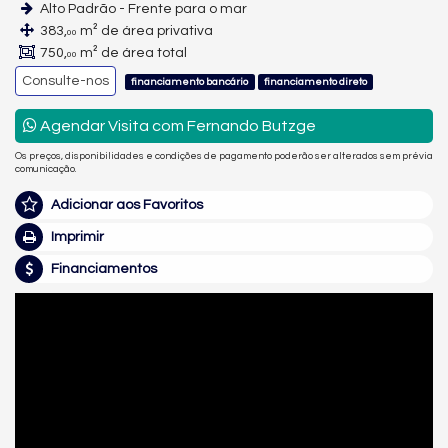
Alto Padrão - Frente para o mar
383,
m² de área privativa
00
750,
m² de área total
00
Consulte-nos
financiamento bancário
financiamento direto
Agendar Visita com Fernando Butzge
Os preços, disponibilidades e condições de pagamento poderão ser alterados sem prévia
comunicação.
Adicionar aos Favoritos
Imprimir
Financiamentos