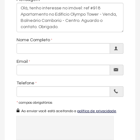
Sala de Estar
Sala de Jantar
Sacada Integrada
Lavabo
Churrasqueira
Piso Laminado
Piso Porcelanato
Infra para Ar Split
Nome Completo
Andar Alto
Vista Mar
Acabamento em Gesso
Email
Fechadura Eletrônica
Características do Empreendimento
Sauna
Sala de Jogos
Telefone
Salão de Festas
Piscina
Espaço Fitness
*
campos obrigatórios
Portaria 24h
Medidores Individuais
Ao enviar você está aceitando a
política de privacidade
.
Portão Eletrônico
Playground
Quiosque Externo
Automação Predial
Piscina Infantil