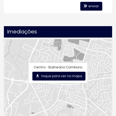
Câmeras de Segurança
enviar
Gás Central
Elevador
Box de Praia
Hall Decorado e Mobiliado
Imediações
Centro - Balneário Camboriú
toque para ver no mapa