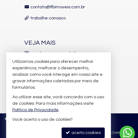
contato@lfbimoveis.com.br
trabalhe conosco
VEJA MAIS
receba nosso newsletter
Utilizamos
cookies
para oferecer melhor
indicadores financeiros
experiência, melhorar o desempenho,
analisar como você interage em nosso site e
cadastre seu imóvel
gravar informações coletadas por meio de
imóveis favoritos
formulários.
Ao utilizar esse site, você concorda com o uso
mapa de imóveis
de
cookies
. Para mais informações visite
Política de Privacidade
.
©
2026
CRECI/SC 6.388-J
Política de Privacidade
Você aceita o uso de
cookies
?
aceito cookies
Site para imobiliárias
: Castel Digital