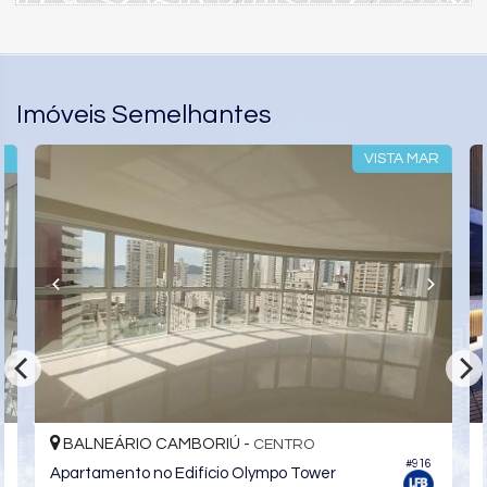
Imóveis Semelhantes
R
VISTA MAR
BALNEÁRIO CAMBORIÚ -
CENTRO
#916
Apartamento no Edifício Olympo Tower