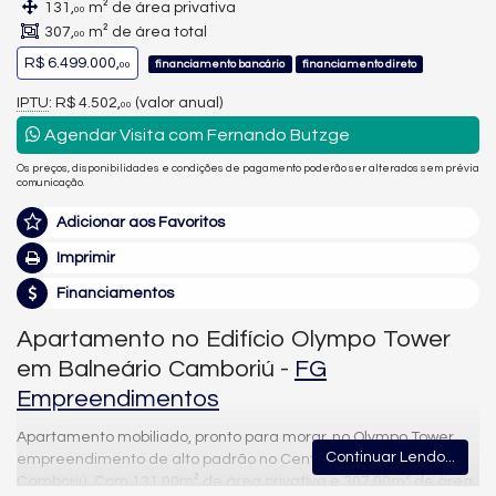
131,
m² de área privativa
00
307,
m² de área total
00
R$ 6.499.000,
financiamento bancário
financiamento direto
00
IPTU
: R$ 4.502,
(valor anual)
00
Agendar Visita com Fernando Butzge
Os preços, disponibilidades e condições de pagamento poderão ser alterados sem prévia
comunicação.
Adicionar aos Favoritos
Imprimir
Financiamentos
Apartamento no Edifício Olympo Tower
em Balneário Camboriú -
FG
Empreendimentos
Apartamento mobiliado, pronto para morar, no Olympo Tower,
Continuar Lendo...
empreendimento de alto padrão no Centro de Balneário
Camboriú. Com 131,00m² de área privativa e 307,00m² de área