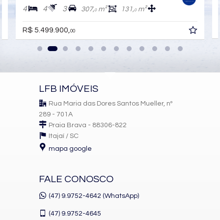
4
4
3
307,
m²
131,
m²
0
0
R$ 5.499.900,
00
LFB IMÓVEIS
Rua Maria das Dores Santos Mueller, nº
289 - 701A
Praia Brava - 88306-822
Itajaí /
SC
mapa google
FALE CONOSCO
(47) 9.9752-4642 (WhatsApp)
(47)
9.9752-4645