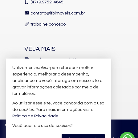
famílias exigentes ou investidores diferenciados
.
(47)
9.9752-4645
Entre em contato com a
LFB Imóveis
para mais informações,
contato@lfbimoveis.com.br
fotos em alta resolução e agendamento de visita exclusiva.
trabalhe conosco
*Valores sujeitos à alteração sem prévio aviso.
Características do Imóvel
VEJA MAIS
Aquecimento de Água
Internet / WiFi
receba nosso newsletter
Piso Porcelanato
Utilizamos
cookies
para oferecer melhor
Infra para Ar Split
indicadores financeiros
experiência, melhorar o desempenho,
Andar Alto
analisar como você interage em nosso site e
Vista Mar
cadastre seu imóvel
Acabamento em Gesso
gravar informações coletadas por meio de
Fechadura Eletrônica
imóveis favoritos
formulários.
Vista Panorâmica
Área de Serviço
Ao utilizar esse site, você concorda com o uso
mapa de imóveis
Dependência de Empregada
de
cookies
. Para mais informações visite
Living
Política de Privacidade
.
Piscina Privativa
©
2026
CRECI/SC 6.388-J
Política de Privacidade
Sacada / Varanda
Você aceita o uso de
cookies
?
Sacada com Churrasqueira
Sala de Estar