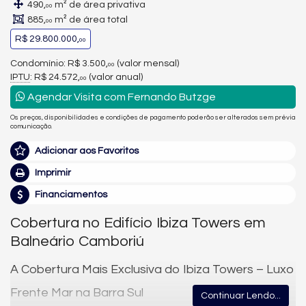
490,
m² de área privativa
00
885,
m² de área total
00
R$ 29.800.000,
00
Condomínio: R$ 3.500,
(valor mensal)
00
IPTU
: R$ 24.572,
(valor anual)
00
Agendar Visita com Fernando Butzge
Os preços, disponibilidades e condições de pagamento poderão ser alterados sem prévia
comunicação.
Adicionar aos Favoritos
Imprimir
Financiamentos
Cobertura no Edifício Ibiza Towers em
Balneário Camboriú
A Cobertura Mais Exclusiva do Ibiza Towers – Luxo
Frente Mar na Barra Sul
Continuar Lendo...