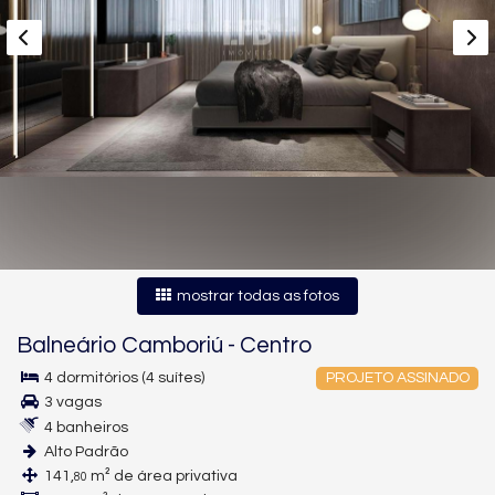
mostrar todas as fotos
Balneário Camboriú
-
Centro
4 dormitórios (4 suítes)
PROJETO ASSINADO
3 vagas
4 banheiros
Alto Padrão
141,
m² de área privativa
80