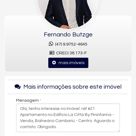
uma obra-prima arquitetônica.
Com design moderno, estrutura de alto padrão e plantas
inteligentes, cada detalhe foi pensado para quem valoriza
exclusividade, estética e funcionalidade.
🏙️
Destaques do Imóvel:
Fernando Butzge
4 apartamentos por andar com
plantas quadradas
: melhor
(47) 9.9752-4645
aproveitamento de espaço e circulação mínima (menos de
CRECI 38.173-F
5m²);
Tipos 1 e 3:
141,80m² privativos
com vista para o mar;
mais imóveis
Tipos 2 e 4:
137,76m² privativos
com vista para o Cristo Luz;
2 suítes + 2 demi-suítes (americanas)
;
Mais informações sobre este imóvel
Living amplo com cozinha semi-integrada, espaço gourmet
e lavabo;
Mensagem
Acabamentos premium:
porcelanato indiano 120x80
, piso
vinílico na área íntima, portas Trada (madeira maciça e
acústica);
Infraestrutura completa para
aspiração central,
automação, aquecimento de piso nos banheiros e ar-