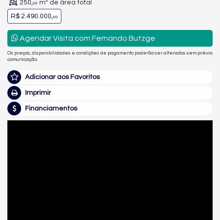
250,
m² de área total
00
R$ 2.490.000,
00
Agendar Visita com Fernando Butzge
Os preços, disponibilidades e condições de pagamento poderão ser alterados sem prévia
comunicação.
Adicionar aos Favoritos
Imprimir
Financiamentos