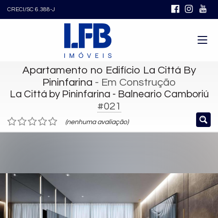
CRECI/SC 6.388-J
Apartamento no Edifício La Cittá By
Pininfarina
- Em Construção
La Cittá by Pininfarina - Balneario Camboriú
#021
(nenhuma avaliação)