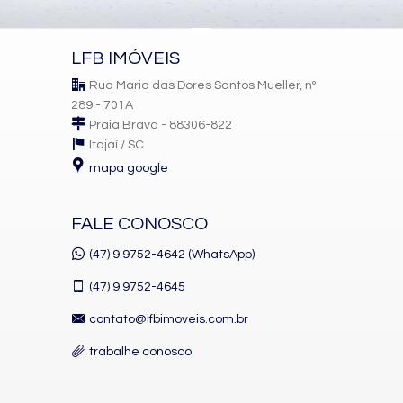
Box de Praia
Hall Decorado e Mobiliado
Acessibilidade para PNE
LFB IMÓVEIS
Rua Maria das Dores Santos Mueller, nº
289 - 701A
Praia Brava - 88306-822
Itajaí /
SC
mapa google
FALE CONOSCO
(47) 9.9752-4642 (WhatsApp)
(47)
9.9752-4645
contato@lfbimoveis.com.br
trabalhe conosco