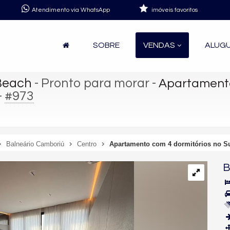
Atendimento via WhatsApp
imóveis favoritos
SOBRE
VENDAS
ALUG
 Beach
- Pronto para morar
-
Apartamento
-
#973
Balneário Camboriú
Centro
Apartamento com 4 dormitórios no S
B