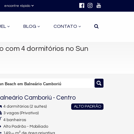
encontre rápido
UEL
BLOG
CONTATO
 com 4 dormitórios no Sun
un Beach em Balneário Camboriú
alneário Camboriú
-
Centro
4 dormitórios (2 suítes)
ALTO PADRÃO
3 vagas (Privativa)
4 banheiros
Alto Padrão - Mobiliado
149,
m² de área privativa
00