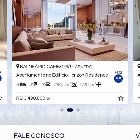
BALNEÁRIO CAMBORIÚ -
CENTRO
#152
#
Apartamento no Edifício The View
4
6
3
200,
m²
157,
m²
0
0
R$ 3.462.700,
00
FALE CONOSCO
V