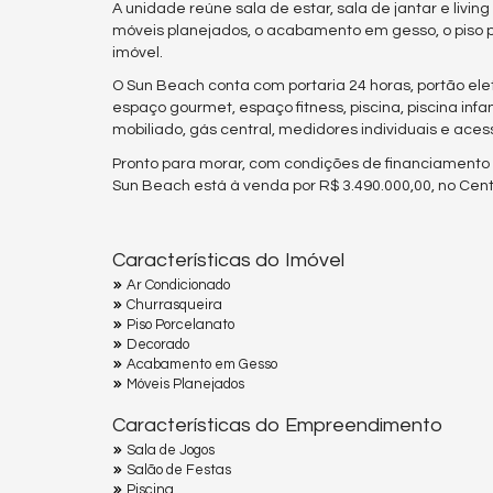
A unidade reúne sala de estar, sala de jantar e livi
móveis planejados, o acabamento em gesso, o piso 
imóvel.
O Sun Beach conta com portaria 24 horas, portão ele
espaço gourmet, espaço fitness, piscina, piscina infa
mobiliado, gás central, medidores individuais e aces
Pronto para morar, com condições de financiamento 
Sun Beach está à venda por R$ 3.490.000,00, no Cen
Características do Imóvel
Ar Condicionado
Churrasqueira
Piso Porcelanato
Decorado
Acabamento em Gesso
Móveis Planejados
Características do Empreendimento
Sala de Jogos
Salão de Festas
Piscina