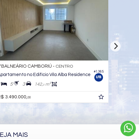
BALNEÁRIO CAMBORIÚ -
CENTRO
#1.364
061
Apartamento no Edifício Vila Alba Residence
4
5
3
142,
m²
0
R$ 3.520.000,
00
EJA MAIS