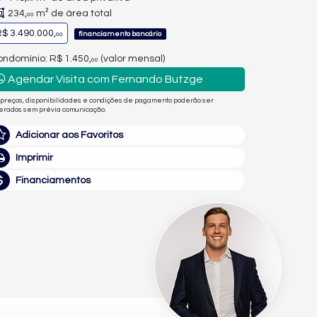
234,
m² de área total
00
$ 3.490.000,
financiamento bancário
00
ndomínio: R$ 1.450,
(valor mensal)
00
Agendar Visita com Fernando Butzge
 preços, disponibilidades e condições de pagamento poderão ser
terados sem prévia comunicação.
Adicionar aos Favoritos
Imprimir
Financiamentos