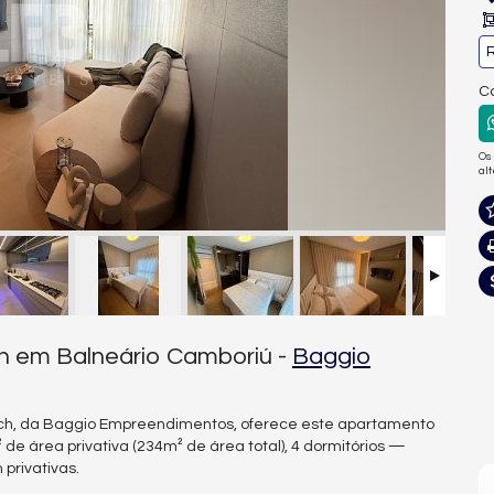
R
Co
Os
al
h em Balneário Camboriú -
Baggio
each, da Baggio Empreendimentos, oferece este apartamento
de área privativa (234m² de área total), 4 dormitórios —
privativas.