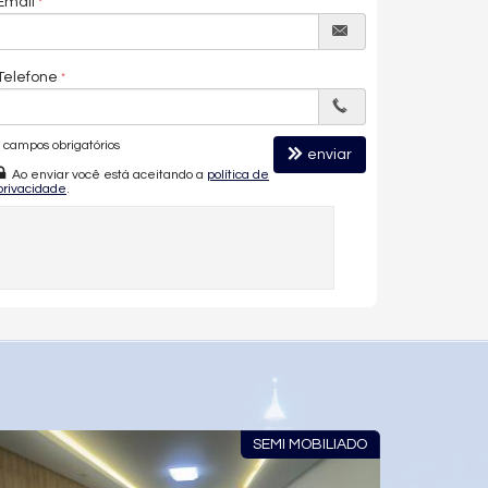
Email
Telefone
campos obrigatórios
enviar
Ao enviar você está aceitando a
política de
privacidade
.
RÃO
SEMI MOBILIADO