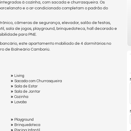
ng integrados à cozinha, com sacada e churrasqueira. Os
porcelanato e o ar-condicionado completam o padrão do
trônico, câmeras de segurança, elevador, salão de festas,
ntil, sala de jogos, playground, brinquedoteca, hall decorado e
sibilidade para PNE.
bancário, este apartamento mobiliado de 4 dormitórios no
tro de Balneário Camboriú.
Living
Sacada com Churrasqueira
Sala de Estar
Sala de Jantar
Cozinha
Lavabo
Playground
Brinquedoteca
Piscina Infantil