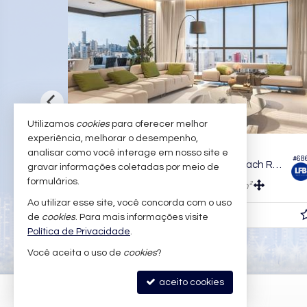
Utilizamos
cookies
para oferecer melhor
experiência, melhorar o desempenho,
BALNEÁRIO CAMBORIÚ -
ENTRO
CENTRO
analisar como você interage em nosso site e
#1.365
 Alba Residence
Apartamento no Edifício Puerto Velero
gravar informações coletadas por meio de
formulários.
4
5
3
200,
m²
148,
m²
0
0
Ao utilizar esse site, você concorda com o uso
R$ 3.500.000,
de
cookies
. Para mais informações visite
00
Política de Privacidade
.
Você aceita o uso de
cookies
?
aceito cookies
LFB IMÓVEIS