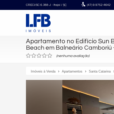
CRECI/SC 6.388-J
- Itajaí /
SC
(47)
9.9752-4642
Apartamento no Edifício Sun
Beach em Balneário Camboriú
(nenhuma avaliação)
Imóveis à Venda
Apartamentos
Santa Catarina